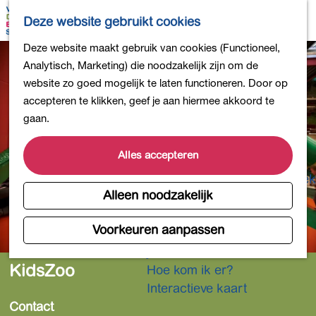
Bollen en Bloemen
K
Z
Deze website gebruikt cookies
Winkelen
a
o
M
G
Deze website maakt gebruik van cookies (Functioneel,
Uit eten
a
e
e
a
Analytisch, Marketing) die noodzakelijk zijn om de
DB4daagse - Inschrijven
r
k
n
n
website zo goed mogelijk te laten functioneren. Door op
Kinderactiviteiten
t
e
u
a
accepteren te klikken, geef je aan hiermee akkoord te
De natuur in
n
a
gaan.
Polders en plassen
r
Landgoederen
d
Alles accepteren
Musea en meer
e
Producten uit de Bollenstreek
h
Alleen noodzakelijk
Gezond en actief
o
m
Voorkeuren aanpassen
Overnachten
e
Plan je bezoek
p
KidsZoo
Hoe kom ik er?
a
Interactieve kaart
g
Contact
e