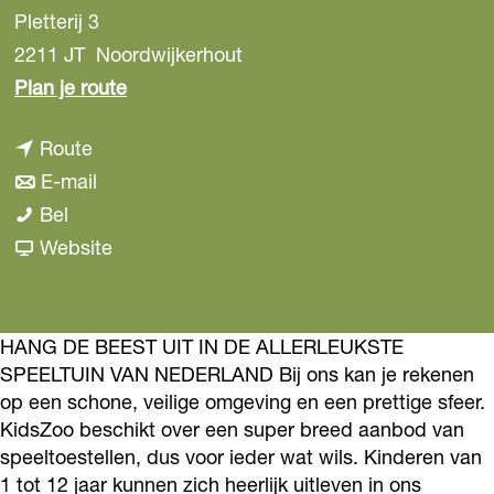
Pletterij 3
2211 JT
Noordwijkerhout
n
Plan je route
a
n
Route
a
a
n
E-mail
r
K
a
a
Bel
K
i
r
a
v
Website
i
d
K
r
a
d
s
i
K
n
s
Z
d
i
K
HANG DE BEEST UIT IN DE ALLERLEUKSTE
Z
SPEELTUIN VAN NEDERLAND Bij ons kan je rekenen
o
s
d
i
o
op een schone, veilige omgeving en een prettige sfeer.
o
Z
s
d
o
KidsZoo beschikt over een super breed aanbod van
o
Z
s
speeltoestellen, dus voor ieder wat wils. Kinderen van
o
o
Z
1 tot 12 jaar kunnen zich heerlijk uitleven in ons