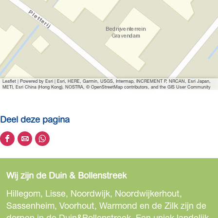
Leaflet
|
Powered by Esri | Esri, HERE, Garmin, USGS, Intermap, INCREMENT P, NRCAN, Esri Japan,
METI, Esri China (Hong Kong), NOSTRA, © OpenStreetMap contributors, and the GIS User Community
Deel deze pagina
D
D
D
e
e
e
e
e
e
Wij zijn de Duin & Bollenstreek
l
l
l
d
d
d
Hillegom, Lisse, Noordwijk, Noordwijkerhout,
e
e
e
Sassenheim, Voorhout, Warmond en de Zilk zijn de
z
z
z
dorpen in de Duin&Bollenstreek. Een uniek landelijk