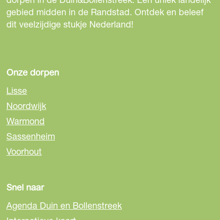
e
e
e
gebied midden in de Randstad. Ontdek en beleef
p
p
p
dit veelzijdige stukje Nederland!
a
a
a
g
g
g
i
i
i
n
n
n
Onze dorpen
a
a
a
Lisse
o
o
o
Noordwijk
p
p
p
Warmond
F
e
W
a
-
h
Sassenheim
c
m
a
Voorhout
e
a
t
b
i
s
o
l
A
Snel naar
o
p
Agenda Duin en Bollenstreek
k
p