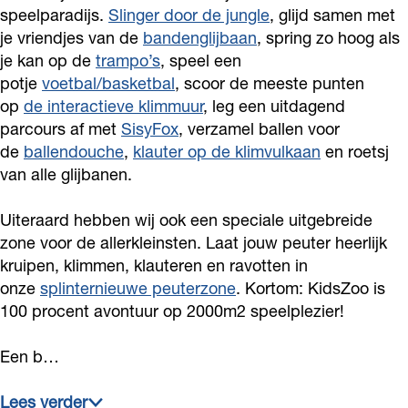
o
o
speelparadijs.
Slinger door de jungle
, glijd samen met
je vriendjes van de
bandenglijbaan
, spring zo hoog als
o
je kan op de
trampo’s
, speel een
potje
voetbal/basketbal
, scoor de meeste punten
op
de interactieve klimmuur
, leg een uitdagend
parcours af met
SisyFox
, verzamel ballen voor
de
ballendouche
,
klauter op de klimvulkaan
en roetsj
van alle glijbanen.
Uiteraard hebben wij ook een speciale uitgebreide
zone voor de allerkleinsten. Laat jouw peuter heerlijk
kruipen, klimmen, klauteren en ravotten in
onze
splinternieuwe peuterzone
. Kortom: KidsZoo is
100 procent avontuur op 2000m2 speelplezier!
Een b…
Lees verder