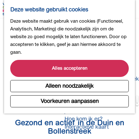
Bollen en Bloemen
K
Z
Deze website gebruikt cookies
Winkelen
a
o
M
G
Deze website maakt gebruik van cookies (Functioneel,
Uit eten
a
e
e
a
Analytisch, Marketing) die noodzakelijk zijn om de
DB4daagse - Inschrijven
r
k
n
n
website zo goed mogelijk te laten functioneren. Door op
Kinderactiviteiten
t
e
u
a
accepteren te klikken, geef je aan hiermee akkoord te
De natuur in
n
a
gaan.
Polders en plassen
r
Landgoederen
d
Alles accepteren
Musea en meer
e
Producten uit de Bollenstreek
h
Alleen noodzakelijk
Gezond en actief
o
In beweging!
m
Voorkeuren aanpassen
Overnachten
e
Plan je bezoek
p
Hoe kom ik er?
Gezond en actief in de Duin en
a
Interactieve kaart
g
Bollenstreek
e