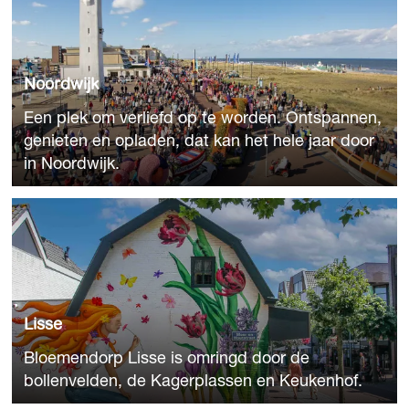
o
o
r
d
Noordwijk
w
Een plek om verliefd op te worden. Ontspannen,
i
genieten en opladen, dat kan het hele jaar door
j
in Noordwijk.
k
L
i
s
s
e
Lisse
Bloemendorp Lisse is omringd door de
bollenvelden, de Kagerplassen en Keukenhof.