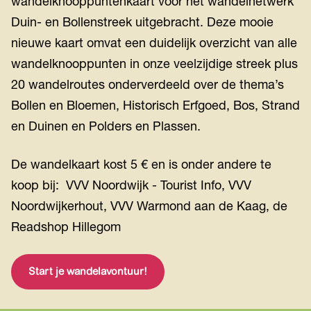
wandelknooppuntenkaart voor het wandelnetwerk
l
Duin- en Bollenstreek uitgebracht. Deze mooie
"
D
nieuwe kaart omvat een duidelijk overzicht van alle
e
wandelknooppunten in onze veelzijdige streek plus
D
20 wandelroutes onderverdeeld over de thema’s
i
Bollen en Bloemen, Historisch Erfgoed, Bos, Strand
n
en Duinen en Polders en Plassen.
o
f
i
De wandelkaart kost 5 € en is onder andere te
l
koop bij: VVV Noordwijk - Tourist Info, VVV
m
Noordwijkerhout, VVV Warmond aan de Kaag, de
"
Readshop Hillegom
Start je wandelavontuur!