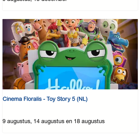
o
n
d
a
g
w
a
n
d
e
l
i
Cinema Floralis - Toy Story 5 (NL)
n
g
-
C
9 augustus, 14 augustus en 18 augustus
M
i
a
n
a