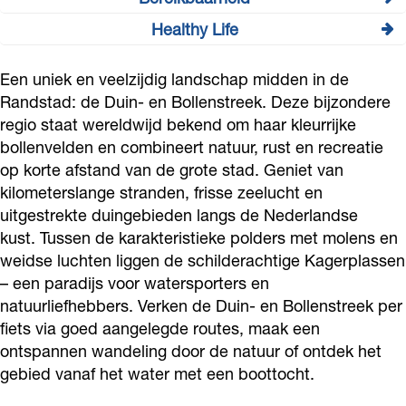
t
v
B
i
Healthy Life
e
e
v
H
r
r
i
e
Een uniek en veelzijdig landschap midden in de
n
e
t
a
Randstad: de Duin- en Bollenstreek. Deze bijzondere
a
i
e
l
regio staat wereldwijd bekend om haar kleurrijke
c
k
i
t
bollenvelden en combineert natuur, rust en recreatie
h
b
t
h
op korte afstand van de grote stad. Geniet van
t
a
e
y
kilometerslange stranden, frisse zeelucht en
e
a
n
L
uitgestrekte duingebieden langs de Nederlandse
n
r
k
i
kust. Tussen de karakteristieke polders met molens en
h
a
f
weidse luchten liggen de schilderachtige Kagerplassen
e
l
e
– een paradijs voor watersporters en
i
e
natuurliefhebbers. Verken de Duin- en Bollenstreek per
d
n
fiets via goed aangelegde routes, maak een
d
ontspannen wandeling door de natuur of ontdek het
e
gebied vanaf het water met een boottocht.
r