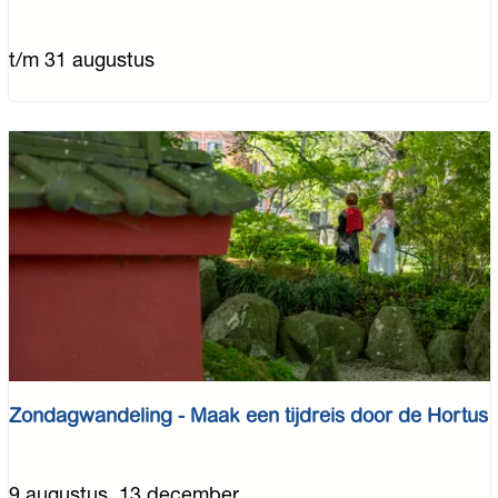
T
t/m 31 augustus
h
e
O
d
y
s
s
e
y
Zondagwandeling - Maak een tijdreis door de Hortus
Z
9 augustus, 13 december