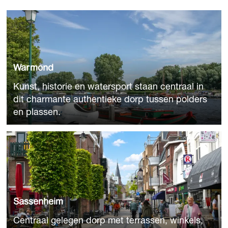
W
a
r
m
o
Warmond
n
Kunst, historie en watersport staan centraal in
d
dit charmante authentieke dorp tussen polders
en plassen.
S
a
s
s
e
n
Sassenheim
h
Centraal gelegen dorp met terrassen, winkels,
e