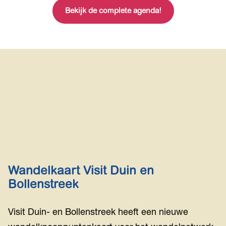
a
r
Bekijk de complete agenda!
H
F
y
o
l
5
r
o
(
t
r
N
u
a
L
s
l
)
i
s
-
P
a
w
P
Wandelkaart Visit Duin en
a
Bollenstreek
t
r
Visit Duin- en Bollenstreek heeft een nieuwe
o