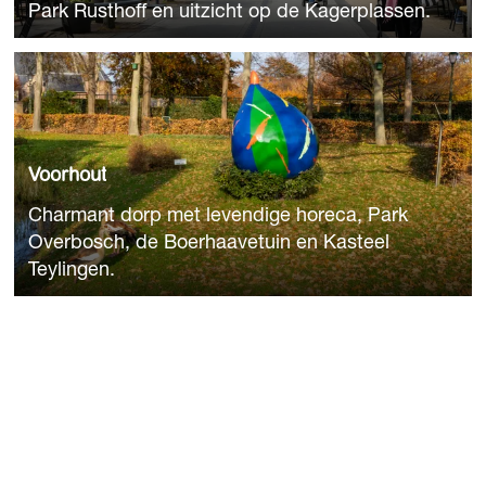
Park Rusthoff en uitzicht op de Kagerplassen.
i
m
V
o
o
r
h
Voorhout
o
Charmant dorp met levendige horeca, Park
u
Overbosch, de Boerhaavetuin en Kasteel
t
Teylingen.