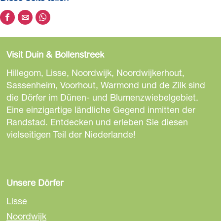
D
D
D
i
i
i
e
e
e
Visit Duin & Bollenstreek
s
s
s
e
e
e
Hillegom, Lisse, Noordwijk, Noordwijkerhout,
S
S
S
Sassenheim, Voorhout, Warmond und de Zilk sind
e
e
e
die Dörfer im Dünen- und Blumenzwiebelgebiet.
i
i
i
Eine einzigartige ländliche Gegend inmitten der
t
t
t
Randstad. Entdecken und erleben Sie diesen
e
e
e
vielseitigen Teil der Niederlande!
t
t
t
e
e
e
i
i
i
l
l
l
Unsere Dörfer
e
e
e
Lisse
n
n
n
Noordwijk
a
a
a