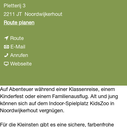
Pletterij 3
a
g
2211 JT
Noordwijkerhout
e
b
Route planen
i
b
Route
s
i
b
E-Mail
I
s
i
I
Anrufen
n
I
s
n
a
Webseite
d
n
I
d
b
o
d
n
o
I
o
o
d
o
n
Auf Abenteuer während einer Klassenreise, einem
r
Kinderfest oder einem Familienausflug. Alt und jung
o
o
r
d
s
können sich auf dem Indoor-Spielplatz KidsZoo in
r
o
s
o
p
Noordwijkerhout vergnügen.
s
r
p
o
e
p
s
e
r
e
Für die Kleinsten gibt es eine sichere, farbenfrohe