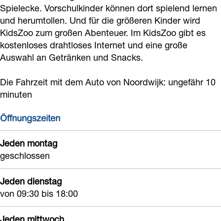
e
p
e
s
Spielecke. Vorschulkinder können dort spielend lernen
l
und herumtollen. Und für die größeren Kinder wird
e
e
l
p
t
KidsZoo zum großen Abenteuer. Im KidsZoo gibt es
l
e
t
e
u
kostenloses drahtloses Internet und eine große
t
l
u
e
i
Auswahl an Getränken und Snacks.
u
t
i
l
n
i
u
n
t
Die Fahrzeit mit dem Auto von Noordwijk: ungefähr 10
K
minuten
n
i
K
u
i
K
n
i
i
d
Öffnungszeiten
i
K
d
n
s
d
i
s
K
Jeden montag
Z
geschlossen
s
d
Z
i
o
Z
s
o
d
o
Jeden dienstag
o
Z
o
s
von 09:30 bis 18:00
o
o
Z
o
o
Jeden mittwoch