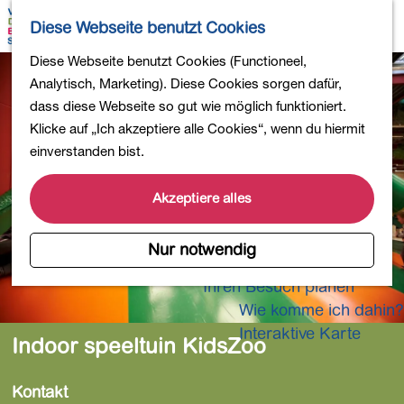
Wandern
K
S
Diese Webseite benutzt Cookies
Einkaufen
a
u
M
Essen und Trinken
G
Diese Webseite benutzt Cookies (Functioneel,
r
c
e
Kinderaktivitäten
e
Analytisch, Marketing). Diese Cookies sorgen dafür,
t
h
n
In die Natur
h
dass diese Webseite so gut wie möglich funktioniert.
e
e
ü
Polder und Seen
e
Klicke auf „Ich akzeptiere alle Cookies“, wenn du hiermit
n
Ländereien
n
einverstanden bist.
Museen und mehr
S
Aktiv und gesund
i
Akzeptiere alles
4-Tage-Wanderung
e
z
Nur notwendig
Übernachtungen
u
Ihren Besuch planen
r
Wie komme ich dahin?
H
o
Interaktive Karte
Indoor speeltuin KidsZoo
m
e
Kontakt
p