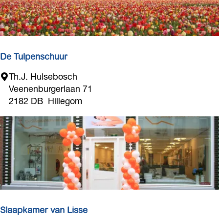
e
'
s
P
u
De Tulpenschuur
m
D
Th.J. Hulsebosch
p
e
Veenenburgerlaan 71
k
T
2182 DB
Hillegom
i
u
n
l
F
p
a
e
c
n
t
s
o
c
r
h
y
u
Slaapkamer van Lisse