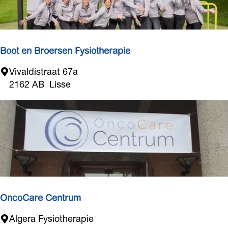
F
y
s
i
o
Boot en Broersen Fysiotherapie
t
B
Vivaldistraat 67a
h
o
2162 AB
Lisse
e
o
r
t
a
e
p
n
i
B
e
r
o
e
r
OncoCare Centrum
s
O
Algera Fysiotherapie
e