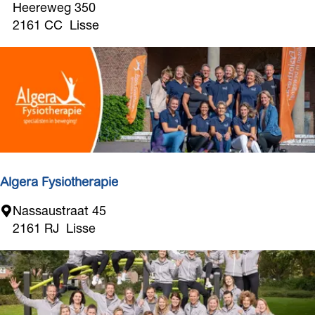
n
Heereweg 350
n
t
2161 CC
Lisse
e
r
n
a
L
t
i
u
s
i
s
n
e
L
i
s
Algera Fysiotherapie
s
A
Nassaustraat 45
e
l
2161 RJ
Lisse
g
e
r
a