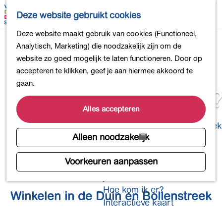
Bollen en Bloemen
K
Z
Deze website gebruikt cookies
Winkelen
a
o
M
G
Deze website maakt gebruik van cookies (Functioneel,
Uit eten
a
e
e
a
Analytisch, Marketing) die noodzakelijk zijn om de
DB4daagse - Inschrijven
r
k
n
n
website zo goed mogelijk te laten functioneren. Door op
Kinderactiviteiten
t
e
u
a
accepteren te klikken, geef je aan hiermee akkoord te
De natuur in
n
a
gaan.
Polders en plassen
Zin om te shoppen?
r
Landgoederen
d
Alles accepteren
Musea en meer
e
Producten uit de Bollenstreek
h
Alleen noodzakelijk
Gezond en actief
o
m
Voorkeuren aanpassen
Overnachten
e
Plan je bezoek
p
Hoe kom ik er?
Winkelen in de Duin en Bollenstreek
a
Interactieve kaart
g
e