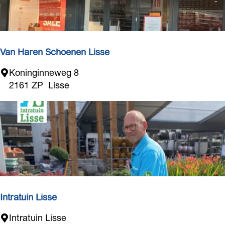
o
l
r
e
t
c
l
Van Haren Schoenen Lisse
u
b
V
Koninginneweg 8
a
2161 ZP
Lisse
n
H
a
r
e
n
S
c
h
Intratuin Lisse
o
I
Intratuin Lisse
e