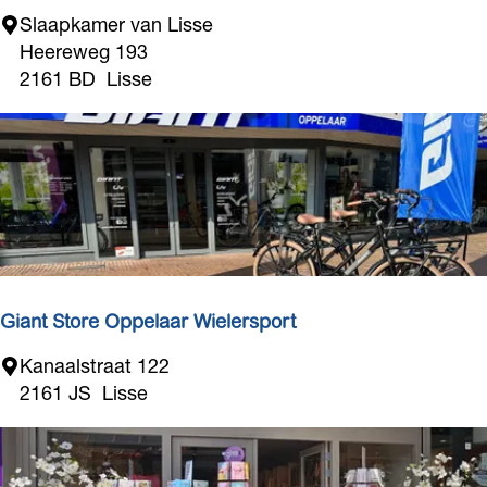
u
S
Slaapkamer van Lisse
r
l
Heereweg 193
a
2161 BD
Lisse
a
p
k
a
m
e
r
v
a
Giant Store Oppelaar Wielersport
n
G
Kanaalstraat 122
L
i
2161 JS
Lisse
i
a
s
n
s
t
e