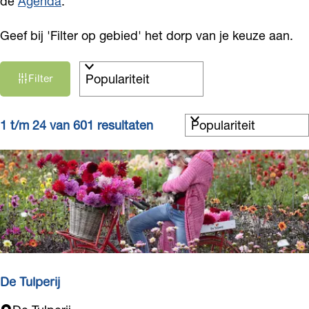
de
Agenda
.
Geef bij 'Filter op gebied' het dorp van je keuze aan.
W
S
Filter
a
o
r
t
t
S
z
1 t/m 24 van 601 resultaten
e
o
o
e
r
e
r
t
k
o
e
j
p
e
e
:
r
o
p
:
De Tulperij