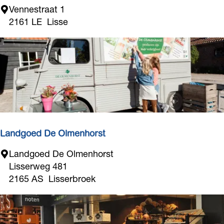
e
r
A
Vennestraat 1
p
s
a
2161 LE
Lisse
t
p
r
s
o
t
t
r
s
o
t
S
r
p
e
o
r
t
L
Landgoed De Olmenhorst
i
L
Landgoed De Olmenhorst
s
a
Lisserweg 481
s
n
2165 AS
Lisserbroek
e
d
g
o