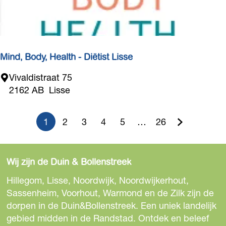
c
V
o
i
a
t
c
a
h
Mind, Body, Health - Diëtist Lisse
a
i
l
M
Vivaldistraat 75
n
i
2162 AB
Lisse
g
n
!
d
1
2
3
4
5
…
26
,
H
G
G
G
G
G
G
B
u
a
a
a
a
a
a
o
Wij zijn de Duin & Bollenstreek
d
i
n
n
n
n
n
n
y
Hillegom, Lisse, Noordwijk, Noordwijkerhout,
d
a
a
a
a
a
a
,
Sassenheim, Voorhout, Warmond en de Zilk zijn de
H
dorpen in de Duin&Bollenstreek. Een uniek landelijk
i
a
a
a
a
a
a
e
gebied midden in de Randstad. Ontdek en beleef