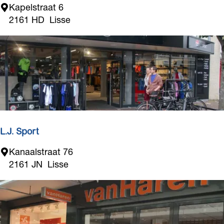
H
Kapelstraat 6
v
a
2161 HD
Lisse
e
p
p
y
B
o
d
i
e
s
L.J. Sport
L
L
Kanaalstraat 76
i
.
2161 JN
Lisse
f
J
e
.
s
S
t
p
y