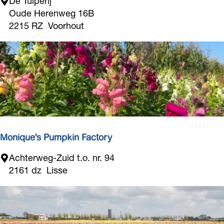
D
De Tulperij
e
Oude Herenweg 16B
T
2215 RZ
Voorhout
u
l
p
e
r
i
j
Monique's Pumpkin Factory
M
Achterweg-Zuid t.o. nr. 94
o
2161 dz
Lisse
n
i
q
u