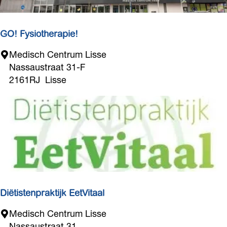
r
a
p
GO! Fysiotherapie!
i
G
Medisch Centrum Lisse
e
O
Nassaustraat 31-F
Z
!
2161RJ
Lisse
u
F
i
y
v
s
e
i
r
o
t
h
e
r
Diëtistenpraktijk EetVitaal
a
D
Medisch Centrum Lisse
p
i
Nassaustraat 31