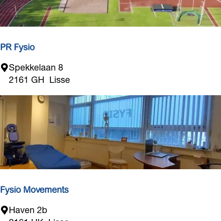
s
t
PR Fysio
P
Spekkelaan 8
R
2161 GH
Lisse
F
y
s
i
o
Fysio Movements
F
Haven 2b