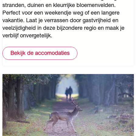
e
stranden, duinen en kleurrijke bloemenvelden.
i
Perfect voor een weekendje weg of een langere
s
vakantie. Laat je verrassen door gastvrijheid en
v
veelzijdigheid in deze bijzondere regio en maak je
e
verblijf onvergetelijk.
e
l
Bekijk de accomodaties
t
e
k
o
r
t
.
.
.