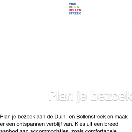
G
a
n
a
a
r
d
e
h
o
Plan je bezoek
m
e
p
a
Plan je bezoek aan de Duin- en Bollenstreek en maak
g
er een ontspannen verblijf van. Kies uit een breed
e
aanbod aan accommodaties, zoals comfortabele