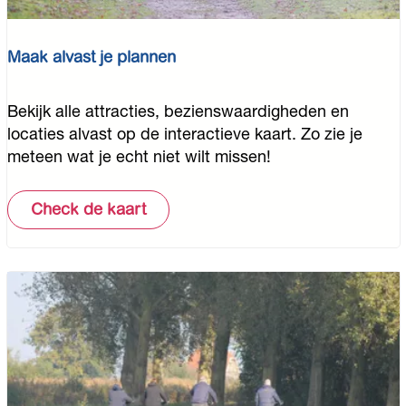
Maak alvast je plannen
M
Bekijk alle attracties, bezienswaardigheden en
a
locaties alvast op de interactieve kaart. Zo zie je
a
meteen wat je echt niet wilt missen!
k
a
Check de kaart
l
v
a
s
t
j
e
p
l