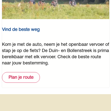
a
n
n
e
Vind de beste weg
n
V
Kom je met de auto, neem je het openbaar vervoer of
i
stap je op de fiets? De Duin- en Bollenstreek is prima
n
bereikbaar met elk vervoer. Check de beste route
d
naar jouw bestemming.
d
e
Plan je route
b
e
s
t
e