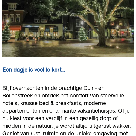
Een dagje is veel te kort...
E
Blijf overnachten in de prachtige Duin- en
e
Bollenstreek en ontdek het comfort van sfeervolle
n
hotels, knusse bed & breakfasts, moderne
d
appartementen en charmante vakantiehuisjes. Of je
a
nu kiest voor een verblijf in een gezellig dorp of
g
midden in de natuur, je wordt altijd uitgerust wakker.
j
Geniet van rust, ruimte en de unieke omgeving met