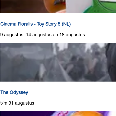
f
2
F
i
l
l
o
m
r
Cinema Floralis - Toy Story 5 (NL)
a
C
9 augustus, 14 augustus en 18 augustus
l
i
i
n
s
e
-
m
P
a
a
F
w
l
P
o
a
r
The Odyssey
t
a
r
T
t/m 31 augustus
l
o
h
i
l
e