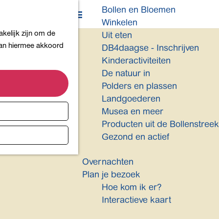
Bollen en Bloemen
K
Z
Winkelen
a
o
M
kelijk zijn om de
Uit eten
a
e
e
 aan hiermee akkoord
DB4daagse - Inschrijven
r
k
n
Kinderactiviteiten
t
e
u
De natuur in
n
Polders en plassen
Landgoederen
Musea en meer
Producten uit de Bollenstreek
Gezond en actief
Overnachten
Plan je bezoek
Hoe kom ik er?
Interactieve kaart