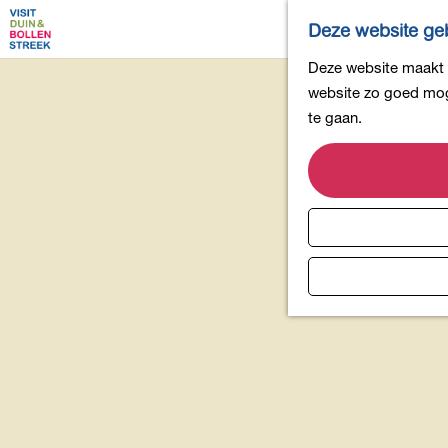
Deze website geb
G
Deze website maakt g
a
website zo goed moge
n
te gaan.
a
a
r
d
e
h
o
m
e
p
a
g
e