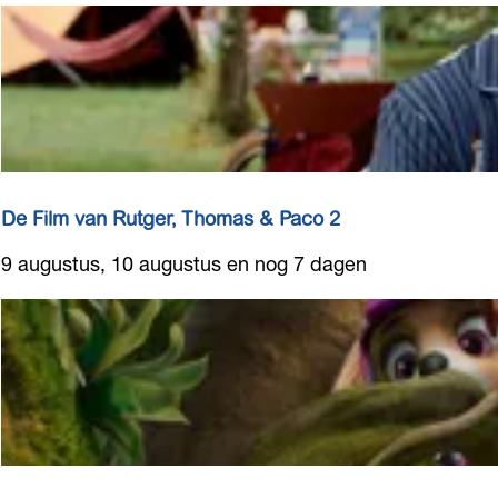
e
c
i
a
a
l
b
i
De Film van Rutger, Thomas & Paco 2
e
D
9 augustus, 10 augustus en nog 7 dagen
r
e
F
F
e
i
s
l
t
m
i
v
v
a
a
n
l