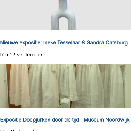
e
e
r
o
p
:
Nieuwe expositie: Ineke Tesselaar & Sandra Catsburg
N
t/m 12 september
i
e
u
w
e
e
x
p
o
Expositie Doopjurken door de tijd - Museum Noordwijk
s