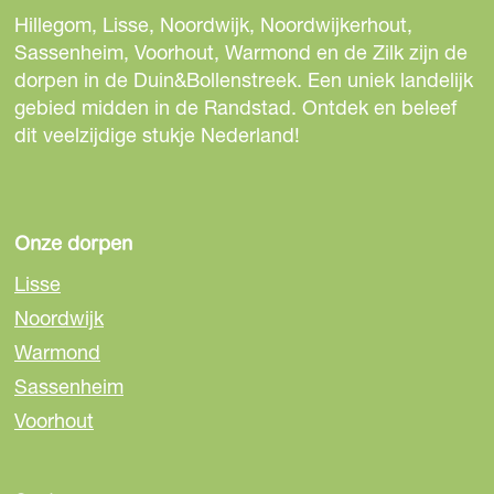
e
e
Hillegom, Lisse, Noordwijk, Noordwijkerhout,
n
k
Sassenheim, Voorhout, Warmond en de Zilk zijn de
h
dorpen in de Duin&Bollenstreek. Een uniek landelijk
o
gebied midden in de Randstad. Ontdek en beleef
f
dit veelzijdige stukje Nederland!
L
i
s
s
Onze dorpen
e
Lisse
Noordwijk
Warmond
Sassenheim
Voorhout