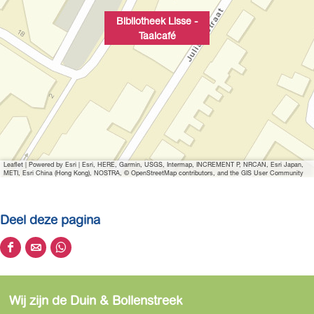
Bibliotheek Lisse -
Taalcafé
Leaflet
|
Powered by Esri | Esri, HERE, Garmin, USGS, Intermap, INCREMENT P, NRCAN, Esri Japan,
METI, Esri China (Hong Kong), NOSTRA, © OpenStreetMap contributors, and the GIS User Community
Deel deze pagina
D
D
D
e
e
e
e
e
e
Wij zijn de Duin & Bollenstreek
l
l
l