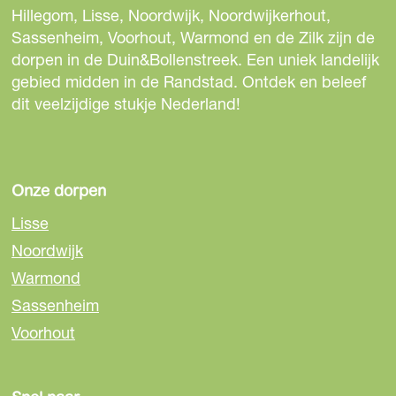
d
d
d
Hillegom, Lisse, Noordwijk, Noordwijkerhout,
e
e
e
Sassenheim, Voorhout, Warmond en de Zilk zijn de
z
z
z
dorpen in de Duin&Bollenstreek. Een uniek landelijk
e
e
e
gebied midden in de Randstad. Ontdek en beleef
p
p
p
dit veelzijdige stukje Nederland!
a
a
a
g
g
g
i
i
i
n
n
n
Onze dorpen
a
a
a
Lisse
o
o
o
Noordwijk
p
p
p
Warmond
F
e
W
a
-
h
Sassenheim
c
m
a
Voorhout
e
a
t
b
i
s
o
l
A