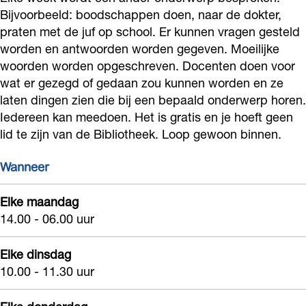
i
Bijvoorbeeld: boodschappen doen, naar de dokter,
t
praten met de juf op school. Er kunnen vragen gesteld
o
h
worden en antwoorden worden gegeven. Moeilijke
t
e
woorden worden opgeschreven. Docenten doen voor
h
e
wat er gezegd of gedaan zou kunnen worden en ze
e
k
laten dingen zien die bij een bepaald onderwerp horen.
e
Iedereen kan meedoen. Het is gratis en je hoeft geen
L
lid te zijn van de Bibliotheek. Loop gewoon binnen.
k
i
L
s
Wanneer
i
s
s
Elke maandag
e
14.00 - 06.00 uur
s
-
e
T
Elke dinsdag
-
a
10.00 - 11.30 uur
T
a
a
l