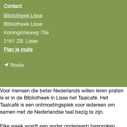
Contact
Bibliotheek Lisse
Bibliotheek Lisse
Koninginneweg 79a
2161 ZB
Lisse
n
Plan je route
a
n
Route
a
a
r
a
B
r
Voor mensen die beter Nederlands willen leren praten
i
is er in de Bibliotheek in Lisse het Taalcafé. Het
B
b
Taalcafé is een ontmoetingsplek voor iedereen om
i
l
samen met de Nederlandse taal bezig te zijn.
b
i
l
o
Elke week wordt een ander onderwerp besproken.