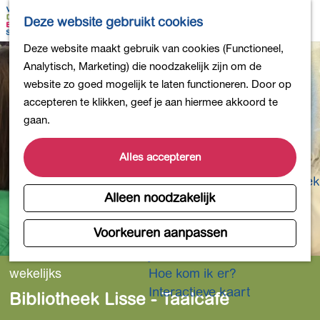
Bollen en Bloemen
K
Z
Deze website gebruikt cookies
Winkelen
a
o
M
G
Deze website maakt gebruik van cookies (Functioneel,
Uit eten
a
e
e
a
Analytisch, Marketing) die noodzakelijk zijn om de
DB4daagse - Inschrijven
r
k
n
n
website zo goed mogelijk te laten functioneren. Door op
Kinderactiviteiten
t
e
u
a
accepteren te klikken, geef je aan hiermee akkoord te
De natuur in
n
a
gaan.
Polders en plassen
r
Landgoederen
d
Alles accepteren
Musea en meer
e
Producten uit de Bollenstreek
h
Alleen noodzakelijk
Gezond en actief
o
m
Voorkeuren aanpassen
Overnachten
e
Plan je bezoek
p
wekelijks
Hoe kom ik er?
a
Interactieve kaart
Bibliotheek Lisse - Taalcafé
g
e