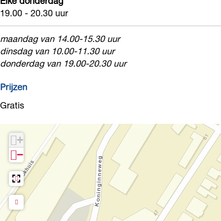
Elke donderdag
a
19.00 - 20.30 uur
c
l
a
maandag van 14.00-15.30 uur
c
f
dinsdag van 10.00-11.30 uur
a
é
donderdag van 19.00-20.30 uur
f
é
Prijzen
Gratis
+
−