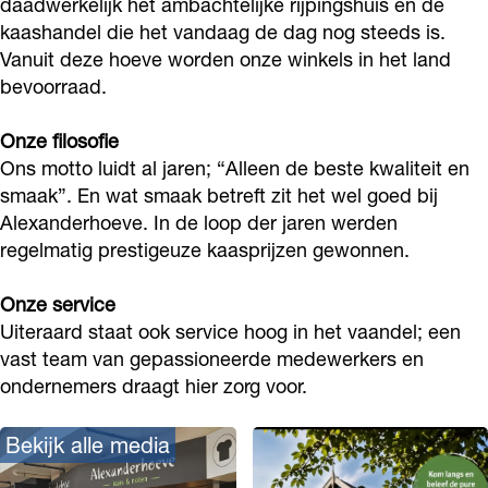
daadwerkelijk het ambachtelijke rijpingshuis en de
k
e
d
d
h
kaashandel die het vandaag de dag nog steeds is.
A
r
e
e
o
Vanuit deze hoeve worden onze winkels in het land
l
h
r
r
bevoorraad.
e
e
o
h
h
v
Onze filosofie
x
e
o
o
e
Ons motto luidt al jaren; “Alleen de beste kwaliteit en
a
v
e
e
smaak”. En wat smaak betreft zit het wel goed bij
n
e
v
v
Alexanderhoeve. In de loop der jaren werden
d
e
e
regelmatig prestigeuze kaasprijzen gewonnen.
e
Onze service
r
Uiteraard staat ook service hoog in het vaandel; een
h
vast team van gepassioneerde medewerkers en
o
ondernemers draagt hier zorg voor.
e
v
Bekijk alle media
e