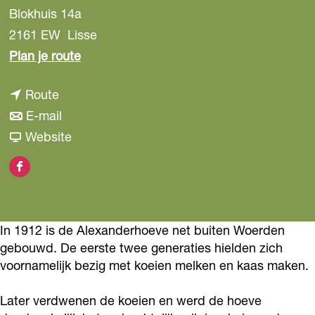
Blokhuis 14a
2161 EW
Lisse
n
Plan je route
a
n
Route
a
a
n
E-mail
r
a
a
v
Website
A
r
a
a
l
F
A
r
n
e
a
l
A
A
x
c
e
l
l
a
In 1912 is de Alexanderhoeve net buiten Woerden
e
x
e
e
n
gebouwd. De eerste twee generaties hielden zich
b
a
x
x
voornamelijk bezig met koeien melken en kaas maken.
d
o
n
a
a
e
Later verdwenen de koeien en werd de hoeve
o
d
n
n
r