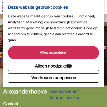
Bollen en Bloemen
K
Z
Deze website gebruikt cookies
Winkelen
a
o
M
G
Deze website maakt gebruik van cookies (Functioneel,
Uit eten
a
e
e
a
Analytisch, Marketing) die noodzakelijk zijn om de
DB4daagse - Inschrijven
r
k
n
n
website zo goed mogelijk te laten functioneren. Door op
Kinderactiviteiten
t
e
u
a
accepteren te klikken, geef je aan hiermee akkoord te
De natuur in
n
a
gaan.
Polders en plassen
r
Landgoederen
d
Alles accepteren
Musea en meer
e
Producten uit de Bollenstreek
h
Alleen noodzakelijk
Gezond en actief
o
m
Voorkeuren aanpassen
Overnachten
e
Plan je bezoek
p
Alexanderhoeve
Hoe kom ik er?
a
Interactieve kaart
g
Contact
e