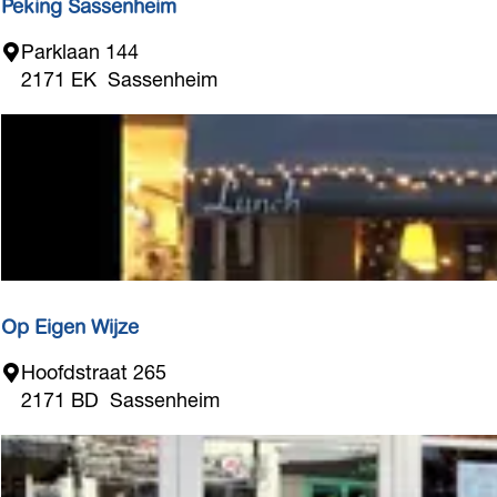
e
Peking Sassenheim
i
P
Parklaan 144
m
e
2171 EK
Sassenheim
k
i
n
g
S
a
s
s
e
Op Eigen Wijze
n
O
Hoofdstraat 265
h
p
2171 BD
Sassenheim
e
E
i
i
m
g