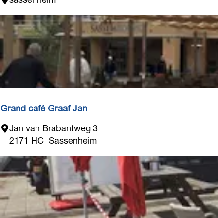
a
v
i
l
j
o
e
n
S
Grand café Graaf Jan
a
G
Jan van Brabantweg 3
s
r
2171 HC
Sassenheim
s
a
e
n
n
d
n
c
e
a
s
f