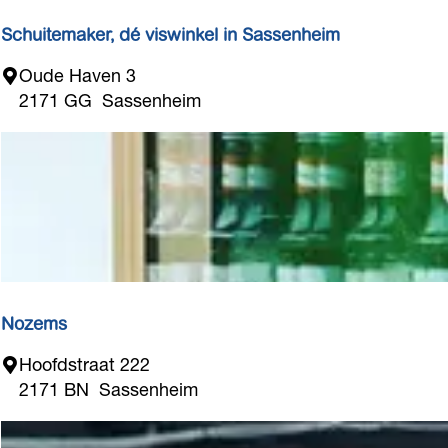
a
r
Schuitemaker, dé viswinkel in Sassenheim
k
S
Oude Haven 3
z
c
2171 GG
Sassenheim
i
h
c
u
h
i
t
t
e
m
a
k
e
Nozems
r
N
Hoofdstraat 222
,
o
2171 BN
Sassenheim
d
z
é
e