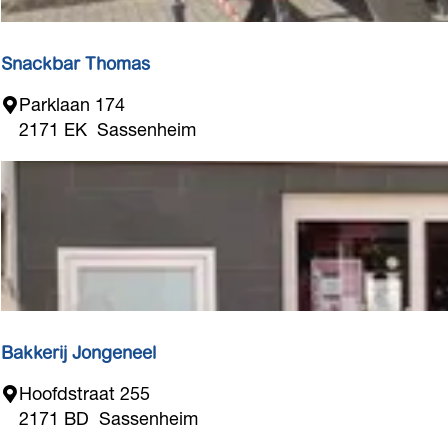
t
é
G
r
Snackbar Thomas
a
S
Parklaan 174
a
n
2171 EK
Sassenheim
f
a
J
c
a
k
n
b
a
r
T
h
o
Bakkerij Jongeneel
m
B
Hoofdstraat 255
a
a
2171 BD
Sassenheim
s
k