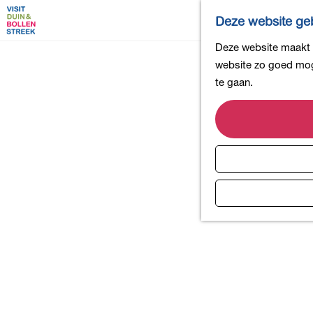
Deze website geb
G
Deze website maakt g
a
website zo goed moge
n
te gaan.
a
a
r
d
e
h
o
m
e
p
a
g
e