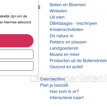
Bollen en Bloemen
K
Z
Winkelen
a
o
M
kelijk zijn om de
Uit eten
a
e
e
 aan hiermee akkoord
DB4daagse - Inschrijven
r
k
n
Kinderactiviteiten
t
e
u
De natuur in
n
Polders en plassen
Landgoederen
Musea en meer
Producten uit de Bollenstreek
Gezond en actief
Lekker genieten!
Overnachten
Plan je bezoek
Hoe kom ik er?
Interactieve kaart