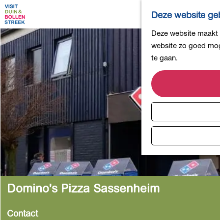
Deze website geb
G
Deze website maakt g
a
website zo goed moge
n
te gaan.
a
a
r
d
e
h
o
m
e
p
Domino's Pizza Sassenheim
a
g
Contact
e