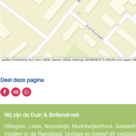
Leaflet
|
Powered by Esri | Esri, HERE, Garmin, USGS, Intermap, INCREMENT P, NRCAN, Esri Japan, MET
Deel deze pagina
D
D
D
e
e
e
e
e
e
Wij zijn de Duin & Bollenstreek
l
l
l
d
d
d
Hillegom, Lisse, Noordwijk, Noordwijkerhout, Sassenh
e
e
e
midden in de Randstad. Ontdek en beleef dit veelzijd