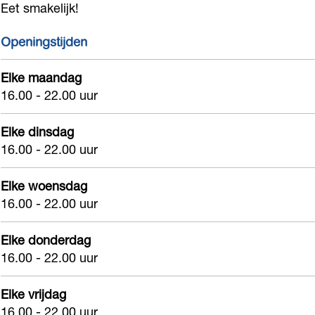
Eet smakelijk!
z
s
'
i
z
P
s
z
Openingstijden
a
i
P
z
S
z
i
Elke maandag
a
16.00 - 22.00 uur
a
z
z
S
s
a
z
a
Elke dinsdag
s
S
a
s
16.00 - 22.00 uur
e
a
S
s
n
s
a
e
Elke woensdag
h
s
s
16.00 - 22.00 uur
n
e
e
s
h
Elke donderdag
i
n
e
e
16.00 - 22.00 uur
m
h
n
i
e
h
m
Elke vrijdag
i
e
16.00 - 22.00 uur