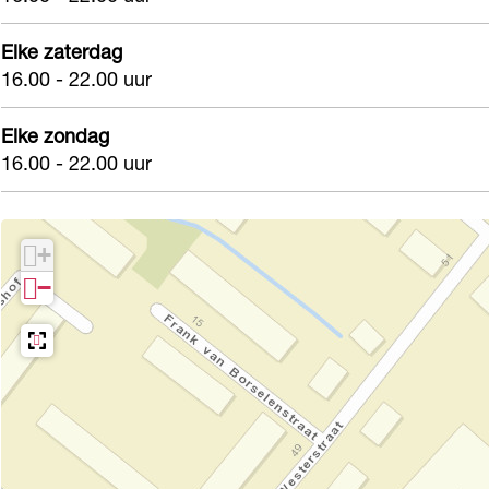
m
i
Elke zaterdag
m
16.00 - 22.00 uur
Elke zondag
16.00 - 22.00 uur
+
−