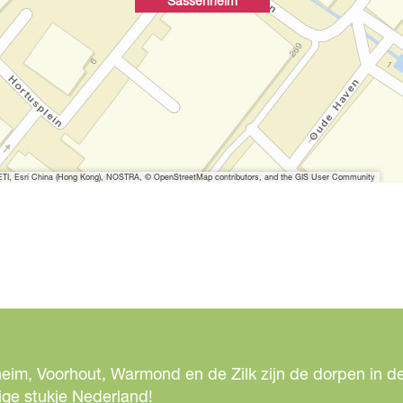
Sassenheim
I, Esri China (Hong Kong), NOSTRA, © OpenStreetMap contributors, and the GIS User Community
eim, Voorhout, Warmond en de Zilk zijn de dorpen in de
ige stukje Nederland!