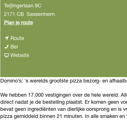
Teijlingerlaan 9C
2171 CB
Sassenheim
n
Plan je route
a
n
Route
a
D
a
Bel
r
o
a
v
Website
D
m
r
a
o
i
D
n
m
n
o
D
Domino’s: 's werelds grootste pizza bezorg- en afhaalbe
i
o
m
o
n
We hebben 17.000 vestigingen over de hele wereld. All
'
i
m
o
direct nadat je de bestelling plaatst. Er komen geen 
s
n
i
'
bevat geen ingrediënten van dierlijke oorsprong en is v
P
o
n
s
pizza gemiddeld binnen 21 minuten. In alle smaken en va
i
'
o
P