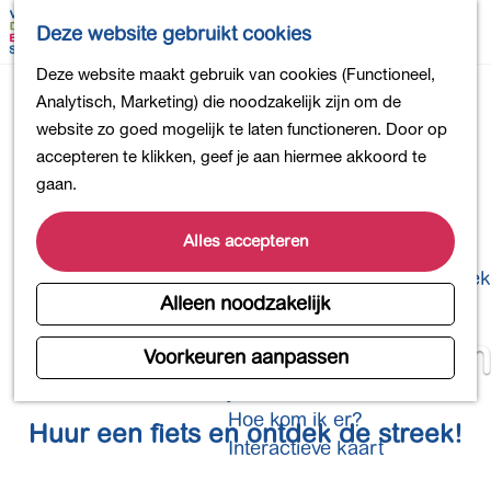
Bollen en Bloemen
K
Z
Deze website gebruikt cookies
Winkelen
a
o
M
G
Deze website maakt gebruik van cookies (Functioneel,
Uit eten
a
e
e
a
Analytisch, Marketing) die noodzakelijk zijn om de
DB4daagse - Inschrijven
r
k
n
n
website zo goed mogelijk te laten functioneren. Door op
Kinderactiviteiten
t
e
u
a
accepteren te klikken, geef je aan hiermee akkoord te
De natuur in
n
a
gaan.
Polders en plassen
r
Landgoederen
d
Alles accepteren
Musea en meer
e
Producten uit de Bollenstreek
h
Alleen noodzakelijk
Gezond en actief
o
Eindeloos toeren
m
Voorkeuren aanpassen
Overnachten
e
Plan je bezoek
p
Hoe kom ik er?
Huur een fiets en ontdek de streek!
a
Interactieve kaart
g
e