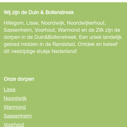
h
s
u
e
Wij zijn de Duin & Bollenstreek
u
/
r
Hillegom, Lisse, Noordwijk, Noordwijkerhout,
H
b
Sassenheim, Voorhout, Warmond en de Zilk zijn de
i
i
dorpen in de Duin&Bollenstreek. Een uniek landelijk
l
j
gebied midden in de Randstad. Ontdek en beleef
l
K
dit veelzijdige stukje Nederland!
e
e
g
u
o
k
m
Onze dorpen
e
n
Lisse
h
Noordwijk
o
Warmond
f
Sassenheim
Voorhout