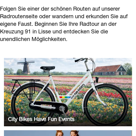
Folgen Sie einer der schönen Routen auf unserer
Radroutenseite oder wandern und erkunden Sie auf
eigene Faust. Beginnen Sie Ihre Radtour an der
Kreuzung 91 in Lisse und entdecken Sie die
unendlichen Möglichkeiten.
C
i
t
y
B
i
k
e
City Bikes Have Fun Events
s
H
Bei Have Fun Events in Voorhout können Sie
V