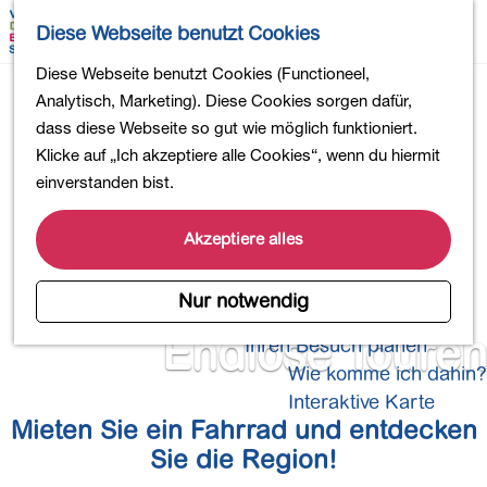
Wandern
K
S
Diese Webseite benutzt Cookies
Einkaufen
a
u
M
Essen und Trinken
G
Diese Webseite benutzt Cookies (Functioneel,
r
c
e
Kinderaktivitäten
e
Analytisch, Marketing). Diese Cookies sorgen dafür,
t
h
n
In die Natur
h
dass diese Webseite so gut wie möglich funktioniert.
e
e
ü
Polder und Seen
e
Klicke auf „Ich akzeptiere alle Cookies“, wenn du hiermit
n
Ländereien
n
einverstanden bist.
Museen und mehr
S
Aktiv und gesund
i
Akzeptiere alles
4-Tage-Wanderung
e
z
Nur notwendig
Übernachtungen
u
Endlose Touren
Ihren Besuch planen
r
Wie komme ich dahin?
H
o
Interaktive Karte
Mieten Sie ein Fahrrad und entdecken
m
e
Sie die Region!
p