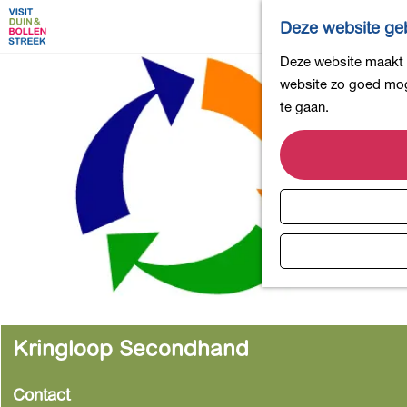
Deze website geb
G
Deze website maakt g
a
website zo goed moge
n
te gaan.
a
a
r
d
e
h
o
m
e
p
Kringloop Secondhand
a
g
Contact
e