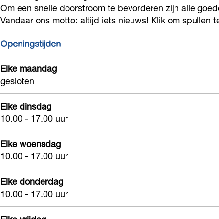
S
o
l
Om een snelle doorstroom te bevorderen zijn alle goed
p
Vandaar ons motto: altijd iets nieuws! Klik om spullen 
e
o
o
S
c
p
o
e
Openingstijden
o
S
p
c
n
e
S
Elke maandag
o
gesloten
d
c
e
n
h
o
c
d
Elke dinsdag
a
n
o
h
10.00 - 17.00 uur
n
d
n
a
d
h
d
n
Elke woensdag
a
h
10.00 - 17.00 uur
d
n
a
Elke donderdag
d
n
10.00 - 17.00 uur
d