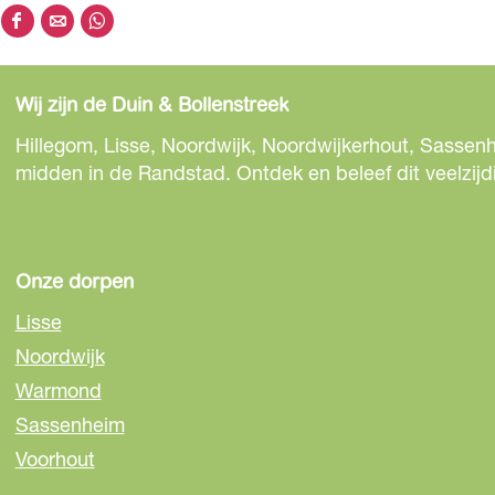
D
D
D
e
e
e
e
e
e
Wij zijn de Duin & Bollenstreek
l
l
l
d
d
d
Hillegom, Lisse, Noordwijk, Noordwijkerhout, Sassenh
e
e
e
midden in de Randstad. Ontdek en beleef dit veelzijd
z
z
z
e
e
e
p
p
p
a
a
a
Onze dorpen
g
g
g
Lisse
i
i
i
Noordwijk
n
n
n
Warmond
a
a
a
o
o
o
Sassenheim
p
p
p
Voorhout
F
e
W