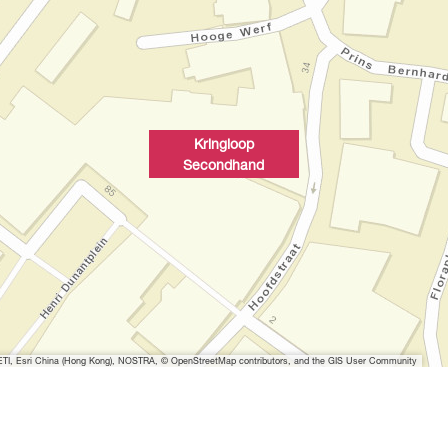
Kringloop
Secondhand
I, Esri China (Hong Kong), NOSTRA, © OpenStreetMap contributors, and the GIS User Community