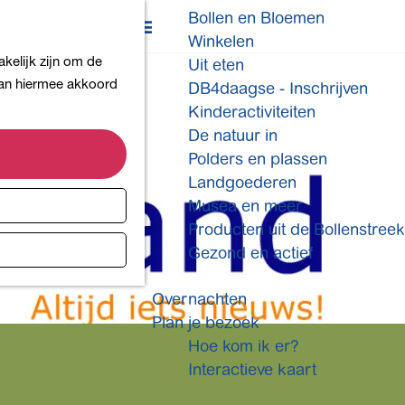
Bollen en Bloemen
K
Z
Winkelen
a
o
M
kelijk zijn om de
Uit eten
a
e
e
 aan hiermee akkoord
DB4daagse - Inschrijven
r
k
n
Kinderactiviteiten
t
e
u
De natuur in
n
Polders en plassen
Landgoederen
Musea en meer
Producten uit de Bollenstreek
Gezond en actief
Overnachten
Plan je bezoek
Hoe kom ik er?
Interactieve kaart