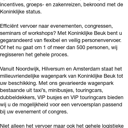
k
e
o
i
incentives, groeps- en zakenreizen, bekroond met de
k
i
l
k
k
Koninklijke status.
l
K
k
n
e
j
i
l
e
i
o
K
K
B
k
j
i
B
Efficiënt vervoer naar evenementen, congressen,
j
n
o
o
e
e
k
j
e
seminars of workshops? Met Koninklijke Beuk bent u
k
i
n
n
u
B
e
k
gegarandeerd van flexibel en veilig personenvervoer.
u
e
n
i
i
Of het nu gaat om 1 of meer dan 500 personen, wij
k
e
B
e
k
regisseren het gehele proces.
B
k
n
n
u
e
B
e
l
k
k
k
u
e
Vanuit Noordwijk, Hilversum en Amsterdam staat het
u
i
l
l
k
u
milieuvriendelijke wagenpark van Koninklijke Beuk tot
k
j
i
i
k
uw beschikking. Met ons gevarieerde wagenpark
k
j
j
bestaande uit taxi’s, minibusjes, touringcars,
dubbeldekkers, VIP busjes en VIP touringcars bieden
e
k
k
wij u de mogelijkheid voor een vervoersplan passend
B
e
e
bij uw evenement of congres.
e
B
B
u
e
e
Niet alleen het vervoer maar ook het gehele logistieke