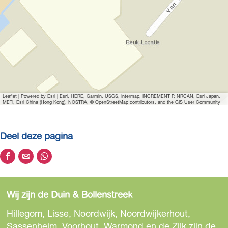
v
e
r
g
r
o
t
Leaflet
|
Powered by Esri | Esri, HERE, Garmin, USGS, Intermap, INCREMENT P, NRCAN, Esri Japan,
e
METI, Esri China (Hong Kong), NOSTRA, © OpenStreetMap contributors, and the GIS User Community
a
f
Deel deze pagina
b
e
D
D
D
e
e
e
e
l
e
e
e
d
Wij zijn de Duin & Bollenstreek
l
l
l
i
d
d
d
Hillegom, Lisse, Noordwijk, Noordwijkerhout,
n
e
e
e
Sassenheim, Voorhout, Warmond en de Zilk zijn de