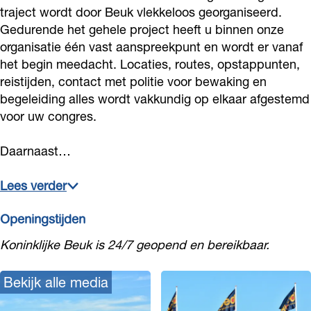
k
u
u
traject wordt door Beuk vlekkeloos georganiseerd.
Gedurende het gehele project heeft u binnen onze
k
k
organisatie één vast aanspreekpunt en wordt er vanaf
het begin meedacht. Locaties, routes, opstappunten,
reistijden, contact met politie voor bewaking en
begeleiding alles wordt vakkundig op elkaar afgestemd
voor uw congres.
Daarnaast…
Lees verder
Openingstijden
Koninklijke Beuk is 24/7 geopend en bereikbaar.
Bekijk alle media