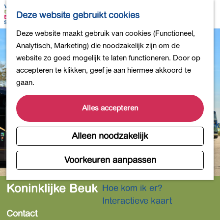
Bollen en Bloemen
K
Z
Deze website gebruikt cookies
Winkelen
a
o
M
G
Deze website maakt gebruik van cookies (Functioneel,
Uit eten
a
e
e
a
Analytisch, Marketing) die noodzakelijk zijn om de
DB4daagse - Inschrijven
r
k
n
n
website zo goed mogelijk te laten functioneren. Door op
Kinderactiviteiten
t
e
u
a
accepteren te klikken, geef je aan hiermee akkoord te
De natuur in
n
a
gaan.
Polders en plassen
r
Landgoederen
d
Alles accepteren
Musea en meer
e
Producten uit de Bollenstreek
h
Alleen noodzakelijk
Gezond en actief
o
m
Voorkeuren aanpassen
Overnachten
e
Plan je bezoek
p
Koninklijke Beuk
Hoe kom ik er?
a
Interactieve kaart
g
Contact
e