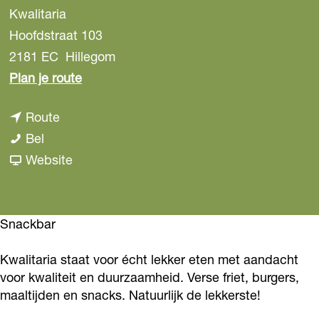
Kwalitaria
Hoofdstraat 103
2181 EC
Hillegom
n
Plan je route
a
n
Route
a
K
a
Bel
r
w
a
v
Website
K
a
r
a
w
l
K
n
a
i
w
K
Snackbar
l
t
a
w
i
Kwalitaria staat voor écht lekker eten met aandacht
a
l
a
t
voor kwaliteit en duurzaamheid. Verse friet, burgers,
r
i
l
a
maaltijden en snacks. Natuurlijk de lekkerste!
i
t
i
r