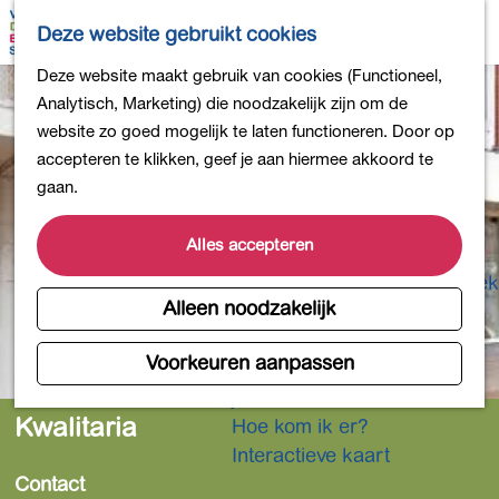
Bollen en Bloemen
K
Z
Deze website gebruikt cookies
Winkelen
a
o
M
G
Deze website maakt gebruik van cookies (Functioneel,
Uit eten
a
e
e
a
Analytisch, Marketing) die noodzakelijk zijn om de
DB4daagse - Inschrijven
r
k
n
n
website zo goed mogelijk te laten functioneren. Door op
Kinderactiviteiten
t
e
u
a
accepteren te klikken, geef je aan hiermee akkoord te
De natuur in
n
a
gaan.
Polders en plassen
r
Landgoederen
d
Alles accepteren
Musea en meer
e
Producten uit de Bollenstreek
h
Alleen noodzakelijk
Gezond en actief
o
m
Voorkeuren aanpassen
Overnachten
e
Plan je bezoek
p
Kwalitaria
Hoe kom ik er?
a
Interactieve kaart
g
Contact
e