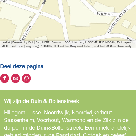
Leaflet
|
Powered by Esri | Esri, HERE, Garmin, USGS, Intermap, INCREMENT P, NRCAN, Esri Japan,
METI, Esri China (Hong Kong), NOSTRA, © OpenStreetMap contributors, and the GIS User Community
Deel deze pagina
D
D
D
e
e
e
e
e
e
Wij zijn de Duin & Bollenstreek
l
l
l
d
d
d
Hillegom, Lisse, Noordwijk, Noordwijkerhout,
e
e
e
Sassenheim, Voorhout, Warmond en de Zilk zijn de
z
z
z
dorpen in de Duin&Bollenstreek. Een uniek landelijk
e
e
e
gebied midden in de Randstad. Ontdek en beleef