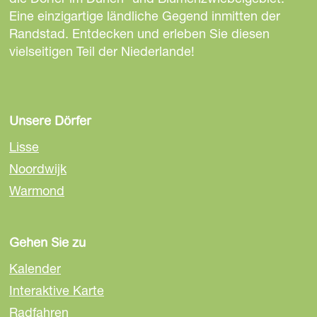
i
i
i
Eine einzigartige ländliche Gegend inmitten der
t
t
t
Randstad. Entdecken und erleben Sie diesen
e
e
e
vielseitigen Teil der Niederlande!
t
t
t
e
e
e
i
i
i
l
l
l
Unsere Dörfer
e
e
e
Lisse
n
n
n
Noordwijk
a
a
a
Warmond
u
u
u
f
f
f
F
E
W
Gehen Sie zu
a
m
h
c
a
a
Kalender
e
i
t
Interaktive Karte
b
l
s
Radfahren
o
A