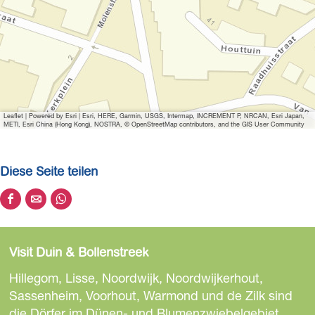
Leaflet
|
Powered by Esri | Esri, HERE, Garmin, USGS, Intermap, INCREMENT P, NRCAN, Esri Japan,
METI, Esri China (Hong Kong), NOSTRA, © OpenStreetMap contributors, and the GIS User Community
Diese Seite teilen
D
D
D
i
i
i
e
e
e
Visit Duin & Bollenstreek
s
s
s
e
e
e
Hillegom, Lisse, Noordwijk, Noordwijkerhout,
S
S
S
Sassenheim, Voorhout, Warmond und de Zilk sind
e
e
e
die Dörfer im Dünen- und Blumenzwiebelgebiet.