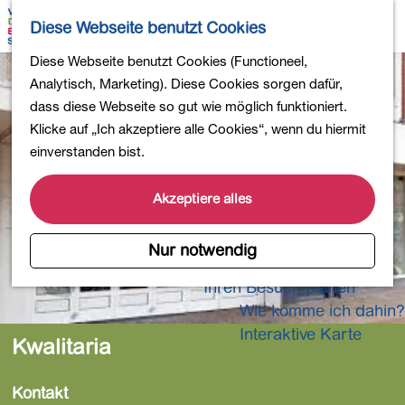
Wandern
K
S
Diese Webseite benutzt Cookies
Einkaufen
a
u
M
Essen und Trinken
G
Diese Webseite benutzt Cookies (Functioneel,
r
c
e
Kinderaktivitäten
e
Analytisch, Marketing). Diese Cookies sorgen dafür,
t
h
n
In die Natur
h
dass diese Webseite so gut wie möglich funktioniert.
e
e
ü
Polder und Seen
e
Klicke auf „Ich akzeptiere alle Cookies“, wenn du hiermit
n
Ländereien
n
einverstanden bist.
Museen und mehr
S
Aktiv und gesund
i
Akzeptiere alles
4-Tage-Wanderung
e
z
Nur notwendig
Übernachtungen
u
Ihren Besuch planen
r
Wie komme ich dahin?
H
o
Interaktive Karte
Kwalitaria
m
e
Kontakt
p