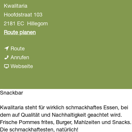
Kwalitaria
a
g
Hoofdstraat 103
e
2181 EC
Hillegom
b
Route planen
i
b
Route
s
i
K
Anrufen
K
s
w
a
Webseite
w
K
a
b
a
w
l
K
l
a
i
w
Snackbar
i
l
t
a
t
Kwalitaria steht für wirklich schmackhaftes Essen, bei
i
a
l
a
dem auf Qualität und Nachhaltigkeit geachtet wird.
t
r
i
r
Frische Pommes frites, Burger, Mahlzeiten und Snacks.
a
i
t
i
Die schmackhaftesten, natürlich!