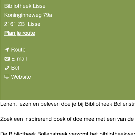
Bibliotheek Lisse
Koninginneweg 79a
2161 ZB
Lisse
n
Plan je route
a
n
Route
a
a
n
E-mail
r
B
a
a
Bel
B
i
r
a
v
Website
i
b
B
r
a
b
l
i
B
n
l
i
b
i
B
Lenen, lezen en beleven doe je bij Bibliotheek Bollenstr
i
o
l
b
i
o
Zoek een inspirerend boek of doe mee met een van de a
t
i
l
b
t
h
o
i
l
h
De Bibliotheek Bollenstreek verzorgt het bibliotheekw