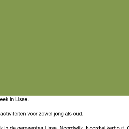
eek in Lisse.
ctiviteiten voor zowel jong als oud.
erk in de gemeentes Lisse, Noordwijk, Noordwijkerhout,