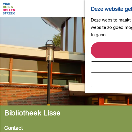
Deze website geb
G
Deze website maakt g
a
website zo goed moge
n
te gaan.
a
a
r
d
e
h
o
m
e
p
Bibliotheek Lisse
a
g
Contact
e