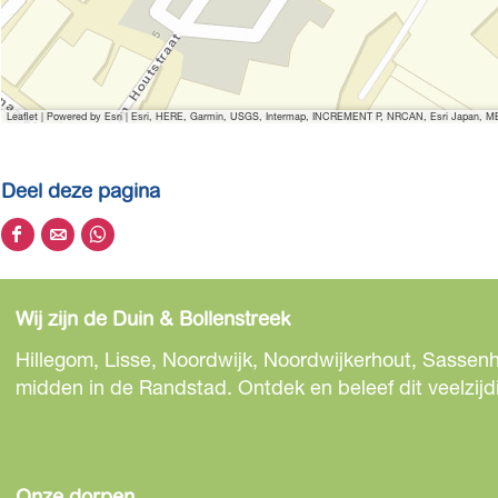
Leaflet
|
Powered by Esri | Esri, HERE, Garmin, USGS, Intermap, INCREMENT P, NRCAN, Esri Japan, MET
Deel deze pagina
D
D
D
e
e
e
e
e
e
Wij zijn de Duin & Bollenstreek
l
l
l
d
d
d
Hillegom, Lisse, Noordwijk, Noordwijkerhout, Sassenh
e
e
e
midden in de Randstad. Ontdek en beleef dit veelzijd
z
z
z
e
e
e
p
p
p
a
a
a
Onze dorpen