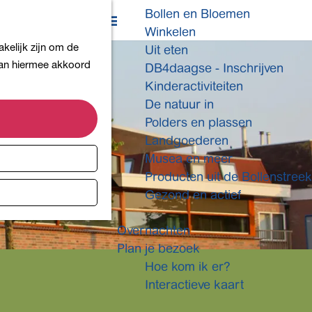
Bollen en Bloemen
K
Z
Winkelen
a
o
M
kelijk zijn om de
Uit eten
a
e
e
 aan hiermee akkoord
DB4daagse - Inschrijven
r
k
n
Kinderactiviteiten
t
e
u
De natuur in
n
Polders en plassen
Landgoederen
Musea en meer
Producten uit de Bollenstreek
Gezond en actief
Overnachten
Plan je bezoek
Hoe kom ik er?
Interactieve kaart