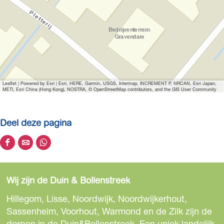
Leaflet
|
Powered by Esri | Esri, HERE, Garmin, USGS, Intermap, INCREMENT P, NRCAN, Esri Japan,
METI, Esri China (Hong Kong), NOSTRA, © OpenStreetMap contributors, and the GIS User Community
Deel deze pagina
D
D
D
e
e
e
e
e
e
Wij zijn de Duin & Bollenstreek
l
l
l
d
d
d
Hillegom, Lisse, Noordwijk, Noordwijkerhout,
e
e
e
Sassenheim, Voorhout, Warmond en de Zilk zijn de
z
z
z
dorpen in de Duin&Bollenstreek. Een uniek landelijk