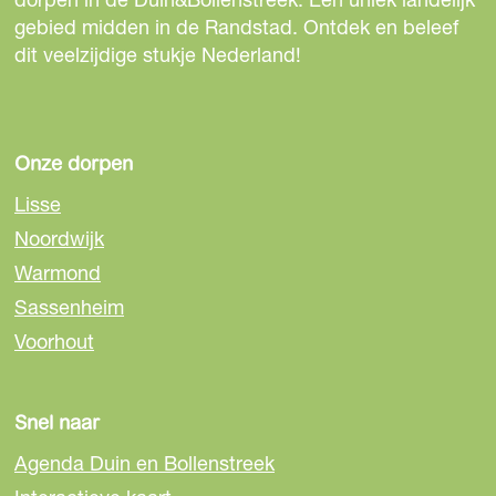
e
e
e
gebied midden in de Randstad. Ontdek en beleef
p
p
p
dit veelzijdige stukje Nederland!
a
a
a
g
g
g
i
i
i
n
n
n
Onze dorpen
a
a
a
Lisse
o
o
o
Noordwijk
p
p
p
Warmond
F
e
W
a
-
h
Sassenheim
c
m
a
Voorhout
e
a
t
b
i
s
o
l
A
Snel naar
o
p
Agenda Duin en Bollenstreek
k
p