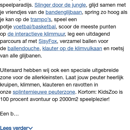
o
o
speelparadijs.
Slinger door de jungle
, glijd samen met
je vriendjes van de
bandenglijbaan
, spring zo hoog als
o
je kan op de
trampo’s
, speel een
potje
voetbal/basketbal
, scoor de meeste punten
op
de interactieve klimmuur
, leg een uitdagend
parcours af met
SisyFox
, verzamel ballen voor
de
ballendouche
,
klauter op de klimvulkaan
en roetsj
van alle glijbanen.
Uiteraard hebben wij ook een speciale uitgebreide
zone voor de allerkleinsten. Laat jouw peuter heerlijk
kruipen, klimmen, klauteren en ravotten in
onze
splinternieuwe peuterzone
. Kortom: KidsZoo is
100 procent avontuur op 2000m2 speelplezier!
Een b…
Lees verder