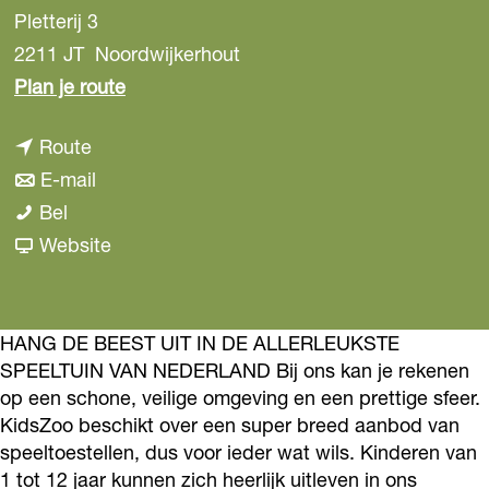
Pletterij 3
2211 JT
Noordwijkerhout
n
Plan je route
a
n
Route
a
a
n
E-mail
r
K
a
a
Bel
K
i
r
a
v
Website
i
d
K
r
a
d
s
i
K
n
s
Z
d
i
K
HANG DE BEEST UIT IN DE ALLERLEUKSTE
Z
SPEELTUIN VAN NEDERLAND Bij ons kan je rekenen
o
s
d
i
o
op een schone, veilige omgeving en een prettige sfeer.
o
Z
s
d
o
KidsZoo beschikt over een super breed aanbod van
o
Z
s
speeltoestellen, dus voor ieder wat wils. Kinderen van
o
o
Z
1 tot 12 jaar kunnen zich heerlijk uitleven in ons