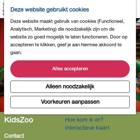
Bollen en Bloemen
K
Z
Deze website gebruikt cookies
Winkelen
a
o
M
G
Deze website maakt gebruik van cookies (Functioneel,
Uit eten
a
e
e
a
Analytisch, Marketing) die noodzakelijk zijn om de
DB4daagse - Inschrijven
r
k
n
n
website zo goed mogelijk te laten functioneren. Door op
Kinderactiviteiten
t
e
u
a
accepteren te klikken, geef je aan hiermee akkoord te
De natuur in
n
a
gaan.
Polders en plassen
r
Landgoederen
d
Alles accepteren
Musea en meer
e
Producten uit de Bollenstreek
h
Alleen noodzakelijk
Gezond en actief
o
m
Voorkeuren aanpassen
Overnachten
e
Plan je bezoek
p
KidsZoo
Hoe kom ik er?
a
Interactieve kaart
g
Contact
e