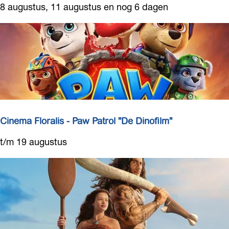
C
8 augustus, 11 augustus en nog 6 dagen
l
i
i
n
s
e
-
m
T
a
h
F
e
l
O
o
d
r
Cinema Floralis - Paw Patrol "De Dinofilm"
y
a
s
C
t/m 19 augustus
l
s
i
i
e
n
s
y
e
-
m
S
a
p
F
i