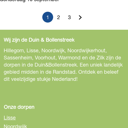
s
g
i
e
h
n
-
1
2
3
t
e
H
G
G
G
T
-
m
h
u
a
a
a
W
a
e
Wij zijn de Duin & Bollenstreek
e
F
i
n
n
n
P
n
l
Hillegom, Lisse, Noordwijk, Noordwijkerhout,
r
d
a
a
a
e
o
Sassenheim, Voorhout, Warmond en de Zilk zijn de
e
r
r
dorpen in de Duin&Bollenstreek. Een uniek landelijk
i
a
a
a
s
m
a
gebied midden in de Randstad. Ontdek en beleef
i
g
r
r
r
a
l
dit veelzijdige stukje Nederland!
d
a
i
e
p
p
d
e
r
s
n
a
p
a
a
e
L
t
a
a
Onze dorpen
a
g
g
v
'
n
d
s
Lisse
!
g
i
i
o
i
C
Noordwijk
e