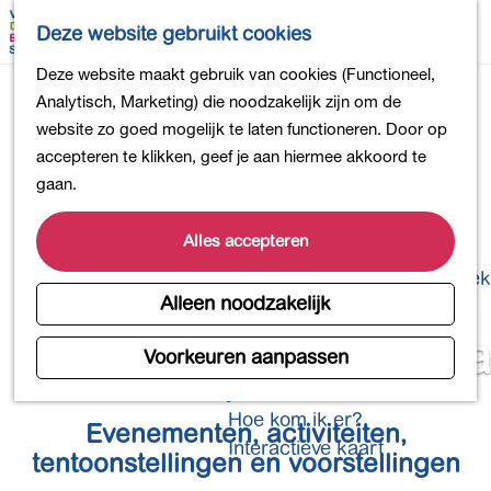
Bollen en Bloemen
K
Z
Deze website gebruikt cookies
Winkelen
a
o
M
G
Deze website maakt gebruik van cookies (Functioneel,
Uit eten
a
e
e
a
Analytisch, Marketing) die noodzakelijk zijn om de
DB4daagse - Inschrijven
r
k
n
n
website zo goed mogelijk te laten functioneren. Door op
Kinderactiviteiten
t
e
u
a
accepteren te klikken, geef je aan hiermee akkoord te
De natuur in
n
a
gaan.
Polders en plassen
r
Landgoederen
d
Alles accepteren
Musea en meer
e
Producten uit de Bollenstreek
h
Alleen noodzakelijk
Gezond en actief
o
Streekagenda
m
Voorkeuren aanpassen
Overnachten
e
Plan je bezoek
p
Hoe kom ik er?
Evenementen, activiteiten,
a
Interactieve kaart
g
tentoonstellingen en voorstellingen
e