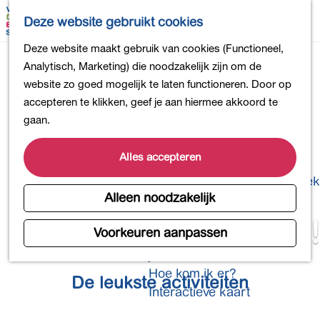
Bollen en Bloemen
K
Z
Deze website gebruikt cookies
Winkelen
a
o
M
G
Deze website maakt gebruik van cookies (Functioneel,
Uit eten
a
e
e
a
Analytisch, Marketing) die noodzakelijk zijn om de
DB4daagse - Inschrijven
r
k
n
n
website zo goed mogelijk te laten functioneren. Door op
Kinderactiviteiten
t
e
u
a
accepteren te klikken, geef je aan hiermee akkoord te
De natuur in
n
a
gaan.
Polders en plassen
r
Landgoederen
d
Alles accepteren
Musea en meer
e
Producten uit de Bollenstreek
h
Alleen noodzakelijk
Gezond en actief
o
Op pad!
m
Voorkeuren aanpassen
Overnachten
e
Plan je bezoek
p
Hoe kom ik er?
De leukste activiteiten
a
Interactieve kaart
g
e