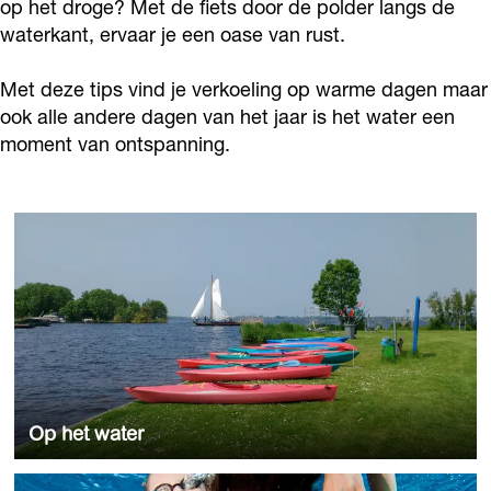
op het droge? Met de fiets door de polder langs de
waterkant, ervaar je een oase van rust.
Met deze tips vind je verkoeling op warme dagen maar
ook alle andere dagen van het jaar is het water een
moment van ontspanning.
O
p
h
e
t
w
a
t
Op het water
e
r
Met de kano of een SUP board de Kaag op
I