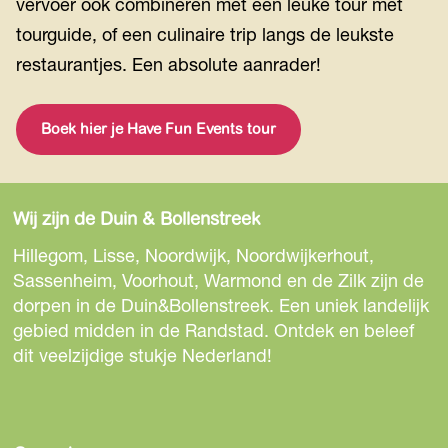
vervoer ook combineren met een leuke tour met
tourguide, of een culinaire trip langs de leukste
restaurantjes. Een absolute aanrader!
Boek hier je Have Fun Events tour
Wij zijn de Duin & Bollenstreek
Hillegom, Lisse, Noordwijk, Noordwijkerhout,
Sassenheim, Voorhout, Warmond en de Zilk zijn de
dorpen in de Duin&Bollenstreek. Een uniek landelijk
gebied midden in de Randstad. Ontdek en beleef
dit veelzijdige stukje Nederland!