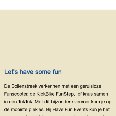
a
Fiets door karakteristieke Hollandse dorpjes
t
langs meren, plassen, riviertjes en sloten en
e
geniet van de weidse polders.
r
Fietsen langs plassen en meren
Let's have some fun
De Bollenstreek verkennen met een geruisloze
Funscooter, de KickBike FunStep, of knus samen
in een TukTuk. Met dit bijzondere vervoer kom je op
de mooiste plekjes. Bij Have Fun Events kun je het