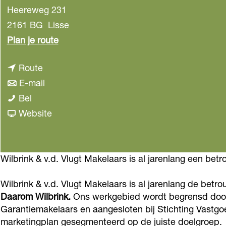
Heereweg 231
2161 BG
Lisse
n
Plan je route
a
n
Route
a
a
n
E-mail
r
W
a
a
Bel
W
i
r
a
v
Website
i
l
W
r
a
l
b
i
W
n
b
r
l
i
W
Wilbrink & v.d. Vlugt Makelaars is al jarenlang een bet
r
i
b
l
i
i
Wilbrink & v.d. Vlugt Makelaars is al jarenlang de bet
n
r
b
l
n
Daarom Wilbrink.
Ons werkgebied wordt begrensd door
k
i
r
b
k
Garantiemakelaars en aangesloten bij Stichting Vastg
&
n
i
r
&
marketingplan gesegmenteerd op de juiste doelgroep. “Pr