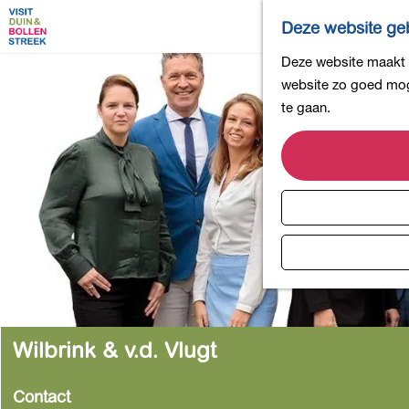
Deze website geb
G
Deze website maakt g
a
website zo goed moge
n
te gaan.
a
a
r
d
e
h
o
m
e
p
Wilbrink & v.d. Vlugt
a
g
Contact
e