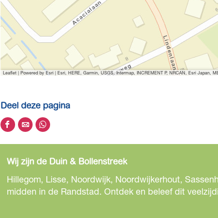
Leaflet
|
Powered by Esri | Esri, HERE, Garmin, USGS, Intermap, INCREMENT P, NRCAN, Esri Japan, MET
Deel deze pagina
D
D
D
e
e
e
e
e
e
Wij zijn de Duin & Bollenstreek
l
l
l
d
d
d
Hillegom, Lisse, Noordwijk, Noordwijkerhout, Sassenh
e
e
e
midden in de Randstad. Ontdek en beleef dit veelzijd
z
z
z
e
e
e