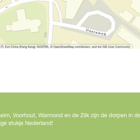
I, Esri China (Hong Kong), NOSTRA, © OpenStreetMap contributors, and the GIS User Community
eim, Voorhout, Warmond en de Zilk zijn de dorpen in de
ige stukje Nederland!