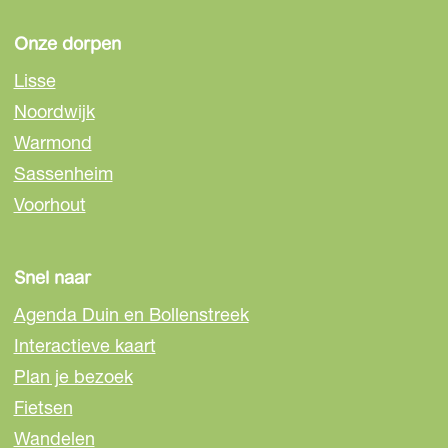
p
p
p
a
a
a
Onze dorpen
g
g
g
Lisse
i
i
i
Noordwijk
n
n
n
Warmond
a
a
a
o
o
o
Sassenheim
p
p
p
Voorhout
F
e
W
a
-
h
c
m
a
Snel naar
e
a
t
Agenda Duin en Bollenstreek
b
i
s
o
l
A
Interactieve kaart
o
p
Plan je bezoek
k
p
Fietsen
Wandelen