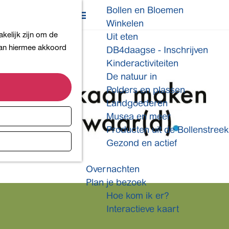
Bollen en Bloemen
K
Z
Winkelen
a
o
M
kelijk zijn om de
Uit eten
a
e
e
 aan hiermee akkoord
DB4daagse - Inschrijven
r
k
n
Kinderactiviteiten
t
e
u
De natuur in
n
Polders en plassen
Landgoederen
Musea en meer
Producten uit de Bollenstreek
Gezond en actief
Overnachten
Plan je bezoek
Hoe kom ik er?
Interactieve kaart