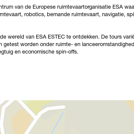
entrum van de Europese ruimtevaartorganisatie ESA waa
uimtevaart, robotics, bemande ruimtevaart, navigatie, spi
e wereld van ESA ESTEC te ontdekken. De tours varië
n getest worden onder ruimte- en lanceeromstandighede
egtuig en economische spin-offs.