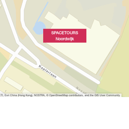
SPACETOURS
Noordwijk
I, Esri China (Hong Kong), NOSTRA, © OpenStreetMap contributors, and the GIS User Community