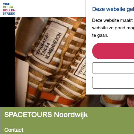
Deze website geb
G
Deze website maakt g
a
website zo goed moge
n
te gaan.
a
a
r
d
e
h
o
m
e
p
SPACETOURS Noordwijk
a
g
Contact
e