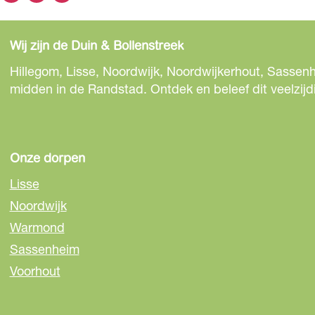
e
e
e
e
e
e
Wij zijn de Duin & Bollenstreek
l
l
l
d
d
d
Hillegom, Lisse, Noordwijk, Noordwijkerhout, Sassenh
e
e
e
midden in de Randstad. Ontdek en beleef dit veelzijd
z
z
z
e
e
e
p
p
p
a
a
a
Onze dorpen
g
g
g
Lisse
i
i
i
Noordwijk
n
n
n
Warmond
a
a
a
o
o
o
Sassenheim
p
p
p
Voorhout
F
e
W
a
-
h