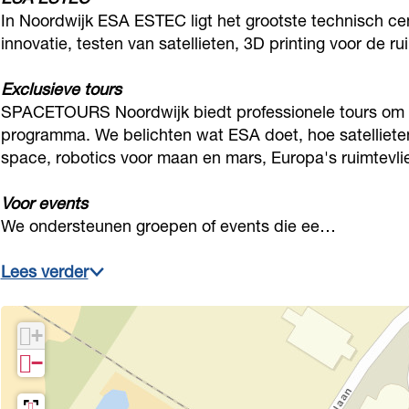
S
U
O
T
S
In Noordwijk ESA ESTEC ligt het grootste technisch c
N
R
U
O
innovatie, testen van satellieten, 3D printing voor de r
N
o
S
R
U
o
Exclusieve tours
o
N
S
R
o
SPACETOURS Noordwijk biedt professionele tours om d
r
o
N
S
r
programma. We belichten wat ESA doet, hoe satelliete
d
o
o
N
d
space, robotics voor maan en mars, Europa's ruimtevli
w
r
o
o
w
Voor events
i
d
r
o
i
We ondersteunen groepen of events die ee…
j
w
d
r
j
k
i
w
d
k
Lees verder
j
i
w
k
j
i
+
k
j
−
k