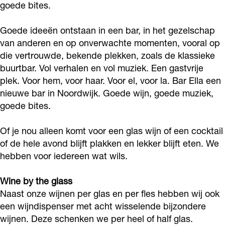
goede bites.
a
a
a
m
Goede ideeën ontstaan in een bar, in het gezelschap
B
van anderen en op onverwachte momenten, vooral op
a
die vertrouwde, bekende plekken, zoals de klassieke
r
buurtbar. Vol verhalen en vol muziek. Een gastvrije
plek. Voor hem, voor haar. Voor el, voor la. Bar Ella een
E
nieuwe bar in Noordwijk. Goede wijn, goede muziek,
l
goede bites.
l
a
Of je nou alleen komt voor een glas wijn of een cocktail
of de hele avond blijft plakken en lekker blijft eten. We
hebben voor iedereen wat wils.
Wine by the glass
Naast onze wijnen per glas en per fles hebben wij ook
een wijndispenser met acht wisselende bijzondere
wijnen. Deze schenken we per heel of half glas.