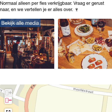
Normaal alleen per fles verkrijgbaar. Vraag er gerust
naar, en we vertellen je er alles over. 🍷
Bekijk alle media
O
p
e
+
n
−
p
o