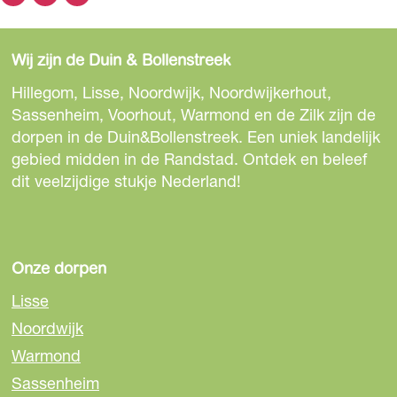
D
D
D
e
e
e
e
l
e
e
e
d
Wij zijn de Duin & Bollenstreek
l
l
l
i
d
d
d
Hillegom, Lisse, Noordwijk, Noordwijkerhout,
n
e
e
e
Sassenheim, Voorhout, Warmond en de Zilk zijn de
g
z
z
z
dorpen in de Duin&Bollenstreek. Een uniek landelijk
B
e
e
e
gebied midden in de Randstad. Ontdek en beleef
a
p
p
p
dit veelzijdige stukje Nederland!
r
a
a
a
E
g
g
g
l
i
i
i
l
n
n
n
Onze dorpen
a
a
a
a
-
Lisse
o
o
o
F
Noordwijk
p
p
p
o
Warmond
F
e
W
o
a
-
h
Sassenheim
d