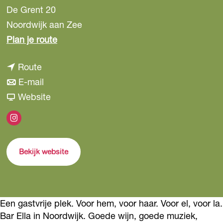
De Grent 20
Noordwijk aan Zee
n
Plan je route
a
n
Route
a
a
n
E-mail
r
a
a
v
Website
B
r
a
a
a
I
B
r
n
r
n
a
B
B
E
Bekijk website
s
r
a
a
l
t
E
r
r
l
a
l
E
E
a
g
l
l
l
Een gastvrije plek. Voor hem, voor haar. Voor el, voor la.
r
Bar Ella in Noordwijk. Goede wijn, goede muziek,
a
l
l