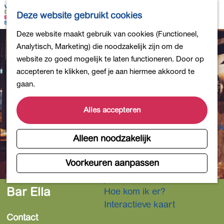
Bollen en Bloemen
K
Z
Deze website gebruikt cookies
Winkelen
a
o
M
G
Deze website maakt gebruik van cookies (Functioneel,
Uit eten
a
e
e
a
Analytisch, Marketing) die noodzakelijk zijn om de
DB4daagse - Inschrijven
r
k
n
n
website zo goed mogelijk te laten functioneren. Door op
Kinderactiviteiten
t
e
u
a
accepteren te klikken, geef je aan hiermee akkoord te
De natuur in
n
a
gaan.
Polders en plassen
r
Landgoederen
d
Alles accepteren
Musea en meer
e
Producten uit de Bollenstreek
h
Alleen noodzakelijk
Gezond en actief
o
m
Voorkeuren aanpassen
Overnachten
e
Plan je bezoek
p
Bar Ella
Hoe kom ik er?
a
Interactieve kaart
g
Contact
e