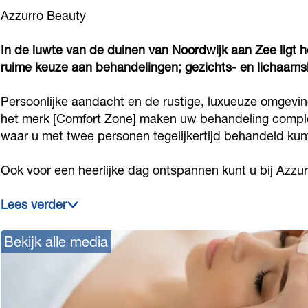
a
B
o
r
a
Azzurro Beauty
u
e
B
o
u
In de luwte van de duinen van Noordwijk aan Zee ligt h
t
a
e
B
t
ruime keuze aan behandelingen; gezichts- en lichaamsb
y
u
a
e
y
t
u
a
Persoonlijke aandacht en de rustige, luxueuze omgevi
y
t
u
het merk [Comfort Zone] maken uw behandeling complee
y
t
waar u met twee personen tegelijkertijd behandeld kun
y
Ook voor een heerlijke dag ontspannen kunt u bij Azzu
Lees verder
Bekijk alle media