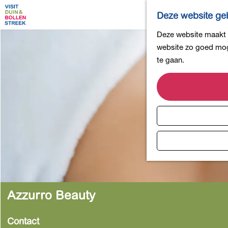
Deze website geb
G
Deze website maakt g
a
website zo goed moge
n
te gaan.
a
a
r
d
e
h
o
m
e
p
Azzurro Beauty
a
g
Contact
e