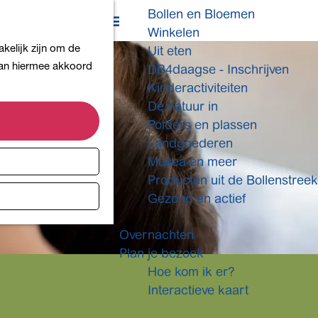
Bollen en Bloemen
K
Z
Winkelen
a
o
M
kelijk zijn om de
Uit eten
a
e
e
 aan hiermee akkoord
DB4daagse - Inschrijven
r
k
n
Kinderactiviteiten
t
e
u
De natuur in
n
Polders en plassen
Landgoederen
Musea en meer
Producten uit de Bollenstreek
Gezond en actief
Overnachten
Plan je bezoek
Hoe kom ik er?
Interactieve kaart