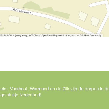
r
g
r
o
t
e
I, Esri China (Hong Kong), NOSTRA, © OpenStreetMap contributors, and the GIS User Community
a
f
b
e
e
l
d
i
eim, Voorhout, Warmond en de Zilk zijn de dorpen in de
n
ige stukje Nederland!
g
A
z