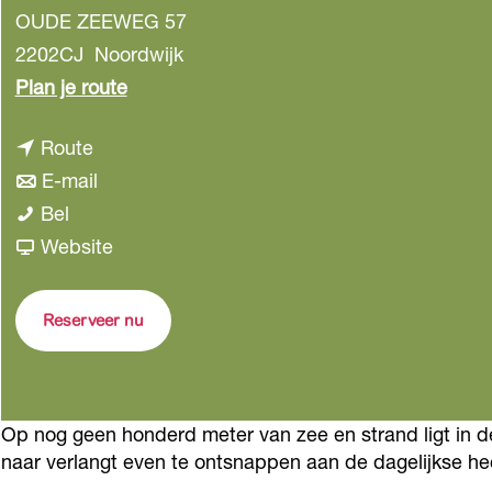
OUDE ZEEWEG 57
2202CJ
Noordwijk
n
Plan je route
a
n
Route
a
a
n
E-mail
r
A
a
a
Bel
A
z
r
a
v
Website
z
z
A
r
a
z
u
z
A
n
u
Reserveer nu
r
z
z
A
r
r
u
z
z
r
o
r
u
z
o
Op nog geen honderd meter van zee en strand ligt in de 
B
r
r
u
B
naar ver­langt even te ont­snappen aan de dage­lijkse he
e
o
r
r
e