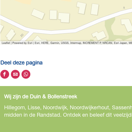
Leaflet
|
Powered by Esri | Esri, HERE, Garmin, USGS, Intermap, INCREMENT P, NRCAN, Esri Japan, MET
Deel deze pagina
D
D
D
e
e
e
e
e
e
Wij zijn de Duin & Bollenstreek
l
l
l
d
d
d
Hillegom, Lisse, Noordwijk, Noordwijkerhout, Sassenh
e
e
e
midden in de Randstad. Ontdek en beleef dit veelzijd
z
z
z
e
e
e