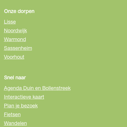
p
p
p
a
a
a
Onze dorpen
g
g
g
Lisse
i
i
i
Noordwijk
n
n
n
Warmond
a
a
a
o
o
o
Sassenheim
p
p
p
Voorhout
F
e
W
a
-
h
c
m
a
Snel naar
e
a
t
Agenda Duin en Bollenstreek
b
i
s
o
l
A
Interactieve kaart
o
p
Plan je bezoek
k
p
Fietsen
Wandelen