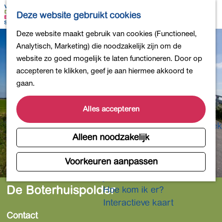
Bollen en Bloemen
K
Z
Deze website gebruikt cookies
Winkelen
a
o
M
G
Deze website maakt gebruik van cookies (Functioneel,
Uit eten
a
e
e
a
Analytisch, Marketing) die noodzakelijk zijn om de
DB4daagse - Inschrijven
r
k
n
n
website zo goed mogelijk te laten functioneren. Door op
Kinderactiviteiten
t
e
u
a
accepteren te klikken, geef je aan hiermee akkoord te
De natuur in
n
a
gaan.
Polders en plassen
r
Landgoederen
d
Alles accepteren
Musea en meer
e
Producten uit de Bollenstreek
h
Alleen noodzakelijk
Gezond en actief
o
m
Voorkeuren aanpassen
Overnachten
e
Plan je bezoek
p
De Boterhuispolder
Hoe kom ik er?
a
Interactieve kaart
g
Contact
e