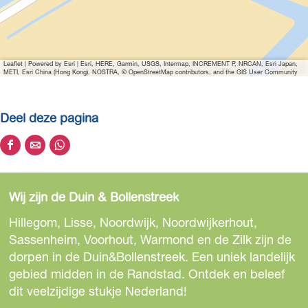
g
r
o
t
Leaflet
|
Powered by Esri | Esri, HERE, Garmin, USGS, Intermap, INCREMENT P, NRCAN, Esri Japan,
e
METI, Esri China (Hong Kong), NOSTRA, © OpenStreetMap contributors, and the GIS User Community
a
f
Deel deze pagina
b
e
D
D
D
e
e
e
e
l
e
e
e
d
Wij zijn de Duin & Bollenstreek
l
l
l
i
d
d
d
Hillegom, Lisse, Noordwijk, Noordwijkerhout,
n
e
e
e
Sassenheim, Voorhout, Warmond en de Zilk zijn de
g
z
z
z
dorpen in de Duin&Bollenstreek. Een uniek landelijk
b
e
e
e
gebied midden in de Randstad. Ontdek en beleef
o
p
p
p
dit veelzijdige stukje Nederland!
t
a
a
a