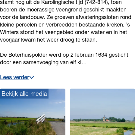
stamt nog uit de Karolingische tijd (742-814), toen
h
h
i
boeren de moerassige veengrond geschikt maakten
u
u
s
voor de landbouw. Ze groeven afwateringssloten rond
i
i
p
kleine percelen en verbreedden bestaande kreken. ’s
s
s
Winters stond het veengebied onder water en in het
o
voorjaar kwam het weer droog te staan.
p
p
l
o
o
d
De Boterhuispolder werd op 2 februari 1634 gesticht
l
l
e
door een samenvoeging van elf kl…
d
d
r
e
e
Lees verder
r
r
Bekijk alle media