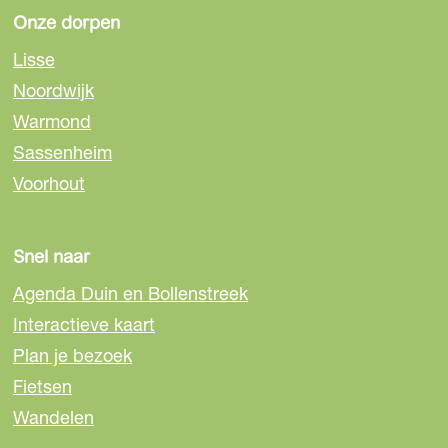
n
n
n
Onze dorpen
a
a
a
Lisse
o
o
o
Noordwijk
p
p
p
Warmond
F
e
W
a
-
h
Sassenheim
c
m
a
Voorhout
e
a
t
b
i
s
o
l
A
Snel naar
o
p
Agenda Duin en Bollenstreek
k
p
Interactieve kaart
Plan je bezoek
Fietsen
Wandelen