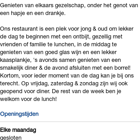
s
i
b
Genieten van elkaars gezelschap, onder het genot van
e
een hapje en een drankje.
t
i
s
e
t
Ons restaurant is een plek voor jong & oud om lekker
s
e
de dag te beginnen met een ontbijt, gezellig met
s
vrienden of familie te lunchen, in de middag te
genieten van een goed glas wijn en een lekker
kaasplankje, 's avonds samen genieten van een
smakelijk diner & de avond afsluiten met een borrel!
Kortom, voor ieder moment van de dag kan je bij ons
terecht. Op vrijdag, zaterdag & zondag zijn wij ook
geopend voor diner. De rest van de week ben je
welkom voor de lunch!
Openingstijden
Elke maandag
gesloten