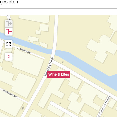
gesloten
+
−
Wine & bites