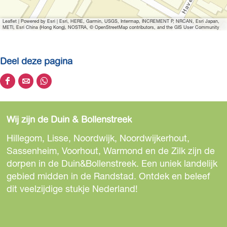
Leaflet
|
Powered by Esri | Esri, HERE, Garmin, USGS, Intermap, INCREMENT P, NRCAN, Esri Japan,
METI, Esri China (Hong Kong), NOSTRA, © OpenStreetMap contributors, and the GIS User Community
Deel deze pagina
D
D
D
e
e
e
e
e
e
Wij zijn de Duin & Bollenstreek
l
l
l
d
d
d
Hillegom, Lisse, Noordwijk, Noordwijkerhout,
e
e
e
Sassenheim, Voorhout, Warmond en de Zilk zijn de
z
z
z
dorpen in de Duin&Bollenstreek. Een uniek landelijk
e
e
e
gebied midden in de Randstad. Ontdek en beleef
p
p
p
dit veelzijdige stukje Nederland!
a
a
a
g
g
g
i
i
i