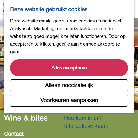
Bollen en Bloemen
K
Z
Deze website gebruikt cookies
Winkelen
a
o
M
G
Deze website maakt gebruik van cookies (Functioneel,
Uit eten
a
e
e
a
Analytisch, Marketing) die noodzakelijk zijn om de
DB4daagse - Inschrijven
r
k
n
n
website zo goed mogelijk te laten functioneren. Door op
Kinderactiviteiten
t
e
u
a
accepteren te klikken, geef je aan hiermee akkoord te
De natuur in
n
a
gaan.
Polders en plassen
r
Landgoederen
d
Alles accepteren
Musea en meer
e
Producten uit de Bollenstreek
h
Alleen noodzakelijk
Gezond en actief
o
m
Voorkeuren aanpassen
Overnachten
e
Plan je bezoek
p
Wine & bites
Hoe kom ik er?
a
Interactieve kaart
g
Contact
e