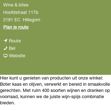
Wine & bites
Hoofdstraat 117b
2181 EC
Hillegom
n
Plan je route
a
n
Route
a
W
a
Bel
r
i
a
v
Website
W
n
r
a
i
e
W
n
n
&
i
W
Hier kunt u genieten van producten uit onze winkel:
e
Boter kaas en olijven, verwerkt en bereid in smaakvolle
b
n
i
&
gerechten. Met ruim 400 soorten wijnen en dranken op
i
e
n
b
voorraad, kunnen we de juiste wijn-spijs combinatie
t
&
e
i
bieden.
e
b
&
t