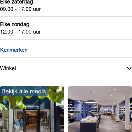
Elke zaterdag
W
l
09.00 - 17.00 uur
e
W
a
e
Elke zondag
r
a
12.00 - 17.00 uur
r
Kenmerken
Winkel
Bekijk alle media