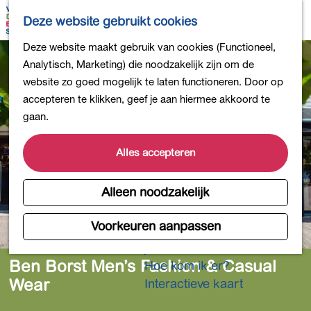
Bollen en Bloemen
K
Z
Deze website gebruikt cookies
Winkelen
a
o
M
G
Deze website maakt gebruik van cookies (Functioneel,
Uit eten
a
e
e
a
Analytisch, Marketing) die noodzakelijk zijn om de
DB4daagse - Inschrijven
r
k
n
n
website zo goed mogelijk te laten functioneren. Door op
Kinderactiviteiten
t
e
u
a
accepteren te klikken, geef je aan hiermee akkoord te
De natuur in
n
a
gaan.
Polders en plassen
r
Landgoederen
d
Alles accepteren
Musea en meer
e
Producten uit de Bollenstreek
h
Alleen noodzakelijk
Gezond en actief
o
m
Voorkeuren aanpassen
Overnachten
e
Plan je bezoek
p
Ben Borst Men’s Fashion & Casual
Hoe kom ik er?
a
Wear
Interactieve kaart
g
e