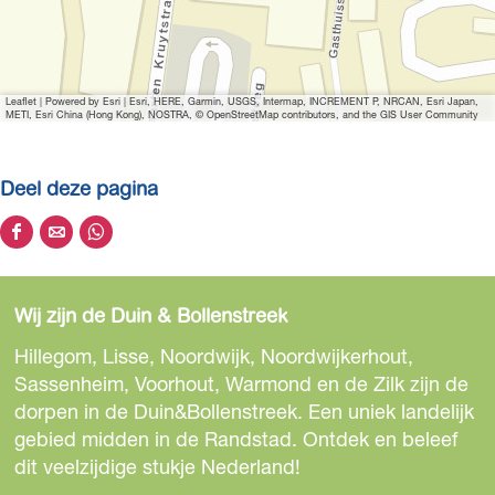
g
r
o
t
Leaflet
|
Powered by Esri | Esri, HERE, Garmin, USGS, Intermap, INCREMENT P, NRCAN, Esri Japan,
e
METI, Esri China (Hong Kong), NOSTRA, © OpenStreetMap contributors, and the GIS User Community
a
f
Deel deze pagina
b
e
D
D
D
e
e
e
e
l
e
e
e
d
Wij zijn de Duin & Bollenstreek
l
l
l
i
d
d
d
Hillegom, Lisse, Noordwijk, Noordwijkerhout,
n
e
e
e
Sassenheim, Voorhout, Warmond en de Zilk zijn de
g
z
z
z
dorpen in de Duin&Bollenstreek. Een uniek landelijk
B
e
e
e
gebied midden in de Randstad. Ontdek en beleef
e
p
p
p
dit veelzijdige stukje Nederland!
n
a
a
a