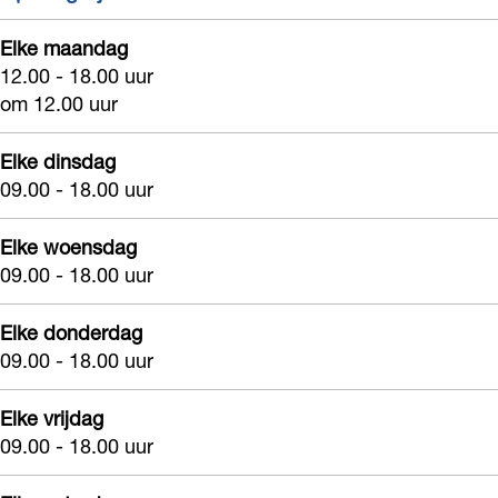
s
’
s
C
&
n
s
F
s
Elke maandag
u
a
C
&
u
12.00 - 18.00 uur
a
F
a
s
a
C
a
om 12.00 uur
s
a
l
u
s
a
l
h
s
W
a
u
s
W
Elke dinsdag
i
h
e
l
a
u
e
09.00 - 18.00 uur
o
i
a
W
l
a
a
n
o
Elke woensdag
r
e
W
l
r
09.00 - 18.00 uur
&
n
a
e
W
C
&
r
a
e
Elke donderdag
a
C
r
a
09.00 - 18.00 uur
s
a
r
u
s
Elke vrijdag
09.00 - 18.00 uur
a
u
l
a