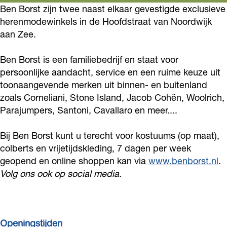
o
g
M
s
r
o
Ben Borst zijn twee naast elkaar gevestigde exclusieve
M
o
r
herenmodewinkels in de Hoofdstraat van Noordwijk
e
t
s
r
e
aan Zee.
k
a
n
M
t
s
n
B
m
’
e
M
t
’
Ben Borst is een familiebedrijf en staat voor
e
B
s
n
e
M
s
persoonlijke aandacht, service en een ruime keuze uit
n
e
F
’
n
e
toonaangevende merken uit binnen- en buitenland
F
B
n
zoals Corneliani, Stone Island, Jacob Cohën, Woolrich,
a
s
’
n
a
Parajumpers, Santoni, Cavallaro en meer....
o
B
s
F
s
’
s
r
o
h
a
F
s
h
Bij Ben Borst kunt u terecht voor kostuums (op maat),
s
r
i
s
a
F
i
colberts en vrijetijdskleding, 7 dagen per week
t
s
o
h
s
a
geopend en online shoppen kan via
o
www.benborst.nl
.
M
t
Volg ons ook op social media.
n
i
h
s
n
e
M
&
o
i
h
&
n
e
C
n
o
i
C
’
n
a
&
n
o
a
Openingstijden