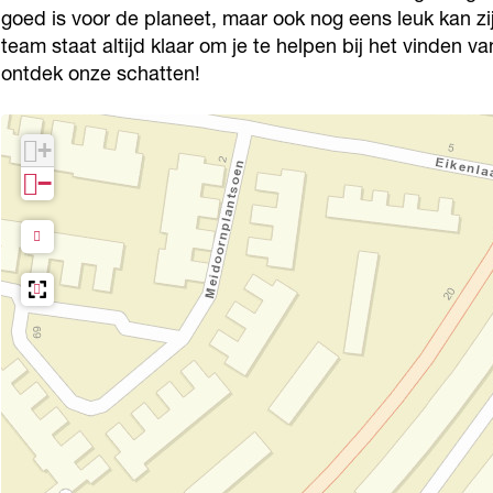
l
i
H
goed is voor de planeet, maar ook nog eens leuk kan zi
team staat altijd klaar om je te helpen bij het vinden
l
l
i
ontdek onze schatten!
l
l
l
+
−