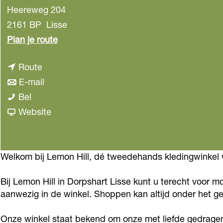
Heereweg 204
2161 BP
Lisse
n
Plan je route
a
n
Route
a
a
n
E-mail
r
L
a
a
Bel
L
e
r
a
v
Website
e
m
L
r
a
m
o
e
L
n
o
n
m
e
L
Welkom bij Lemon Hill, dé tweedehands kledingwinkel w
n
H
o
m
e
H
Bij Lemon Hill in Dorpshart Lisse kunt u terecht voor 
i
n
o
m
i
aanwezig in de winkel. Shoppen kan altijd onder het gen
l
H
n
o
l
l
i
H
n
l
Onze winkel staat bekend om onze met liefde gedragen k