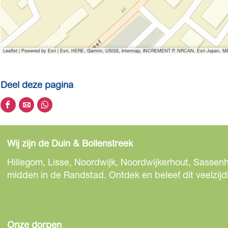
Leaflet
|
Powered by Esri | Esri, HERE, Garmin, USGS, Intermap, INCREMENT P, NRCAN, Esri Japan, MET
Deel deze pagina
D
D
D
e
e
e
e
e
e
Wij zijn de Duin & Bollenstreek
l
l
l
d
d
d
Hillegom, Lisse, Noordwijk, Noordwijkerhout, Sassenh
e
e
e
midden in de Randstad. Ontdek en beleef dit veelzijd
z
z
z
e
e
e
p
p
p
a
a
a
Onze dorpen