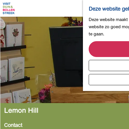
Deze website geb
G
Deze website maakt g
a
website zo goed moge
n
te gaan.
a
a
r
d
e
h
o
m
e
p
Lemon Hill
a
g
Contact
e