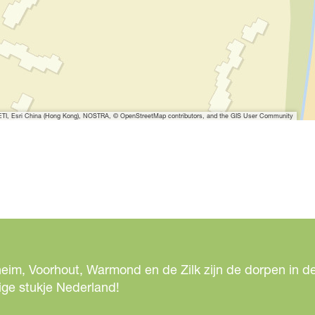
e
r
g
r
o
t
e
I, Esri China (Hong Kong), NOSTRA, © OpenStreetMap contributors, and the GIS User Community
a
f
b
e
e
l
d
i
eim, Voorhout, Warmond en de Zilk zijn de dorpen in de
n
ige stukje Nederland!
g
R