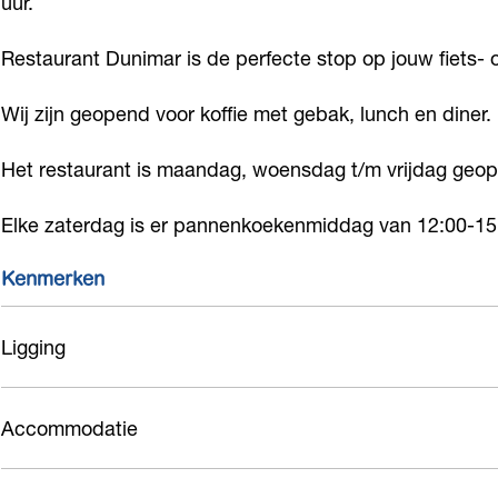
uur.
n
r
u
a
n
t
a
r
u
t
Restaurant Dunimar is de perfecte stop op jouw fiets- 
D
n
a
r
D
Wij zijn geopend voor koffie met gebak, lunch en diner.
u
t
n
a
u
n
D
t
n
n
Het restaurant is maandag, woensdag t/m vrijdag geop
i
u
D
t
i
m
n
u
D
m
Elke zaterdag is er pannenkoekenmiddag van 12:00-15
a
i
n
u
a
Kenmerken
r
m
i
n
r
a
m
i
Ligging
r
a
m
r
a
r
Accommodatie