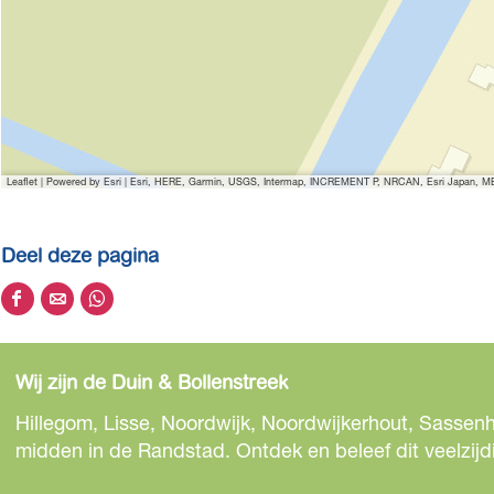
Leaflet
|
Powered by Esri | Esri, HERE, Garmin, USGS, Intermap, INCREMENT P, NRCAN, Esri Japan, MET
Deel deze pagina
D
D
D
e
e
e
e
e
e
Wij zijn de Duin & Bollenstreek
l
l
l
d
d
d
Hillegom, Lisse, Noordwijk, Noordwijkerhout, Sassenh
e
e
e
midden in de Randstad. Ontdek en beleef dit veelzijd
z
z
z