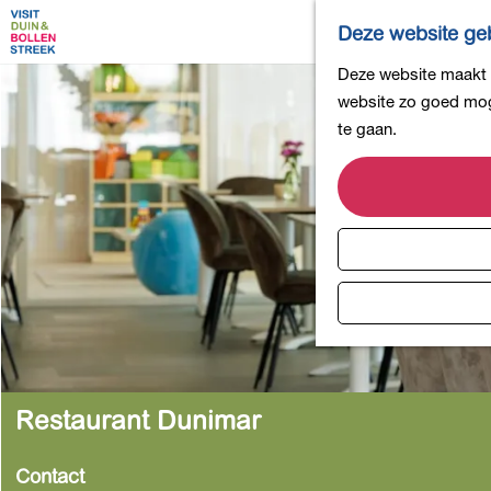
Deze website geb
G
Deze website maakt g
a
website zo goed moge
n
te gaan.
a
a
r
d
e
h
o
m
e
p
Restaurant Dunimar
a
g
Contact
e