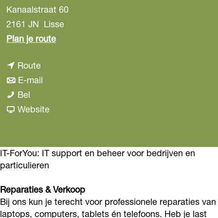
Kanaalstraat 60
2161 JN
Lisse
n
Plan je route
a
n
Route
a
a
n
E-mail
r
I
a
a
Bel
I
T
r
a
v
Website
T
-
I
r
a
-
F
T
I
n
F
o
-
T
I
IT-ForYou: IT support en beheer voor bedrijven en
o
particulieren
r
F
-
T
r
Y
o
F
-
Y
Reparaties & Verkoop
o
r
o
F
o
Bij ons kun je terecht voor professionele reparaties van
u
Y
r
o
u
laptops, computers, tablets én telefoons. Heb je last