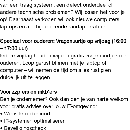
o
Y
r
van een traag systeem, een defect onderdeel of
andere technische problemen? Wij lossen het voor je
u
o
Y
op! Daarnaast verkopen wij ook nieuwe computers,
u
o
laptops en alle bijbehorende randapparatuur.
u
Speciaal voor ouderen: Vragenuurtje op vrijdag (16:00
– 17:00 uur)
Iedere vrijdag houden wij een gratis vragenuurtje voor
ouderen. Loop gerust binnen met je laptop of
computer – wij nemen de tijd om alles rustig en
duidelijk uit te leggen.
Voor zzp'ers en mkb'ers
Ben je ondernemer? Ook dan ben je van harte welkom
voor gratis advies over jouw IT-omgeving:
• Website onderhoud
• IT-systemen optimaliseren
• Beveiligingscheck