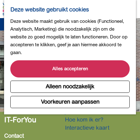
Bollen en Bloemen
K
Z
Deze website gebruikt cookies
Winkelen
a
o
M
G
Deze website maakt gebruik van cookies (Functioneel,
Uit eten
a
e
e
a
Analytisch, Marketing) die noodzakelijk zijn om de
DB4daagse - Inschrijven
r
k
n
n
website zo goed mogelijk te laten functioneren. Door op
Kinderactiviteiten
t
e
u
a
accepteren te klikken, geef je aan hiermee akkoord te
De natuur in
n
a
gaan.
Polders en plassen
r
Landgoederen
d
Alles accepteren
Musea en meer
e
Producten uit de Bollenstreek
h
Alleen noodzakelijk
Gezond en actief
o
m
Voorkeuren aanpassen
Overnachten
e
Plan je bezoek
p
IT-ForYou
Hoe kom ik er?
a
Interactieve kaart
g
Contact
e