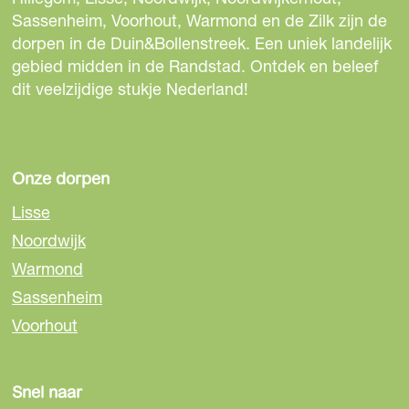
e
e
e
Sassenheim, Voorhout, Warmond en de Zilk zijn de
z
z
z
dorpen in de Duin&Bollenstreek. Een uniek landelijk
e
e
e
gebied midden in de Randstad. Ontdek en beleef
p
p
p
dit veelzijdige stukje Nederland!
a
a
a
g
g
g
i
i
i
n
n
n
Onze dorpen
a
a
a
Lisse
o
o
o
Noordwijk
p
p
p
Warmond
F
e
W
a
-
h
Sassenheim
c
m
a
Voorhout
e
a
t
b
i
s
o
l
A
Snel naar
o
p