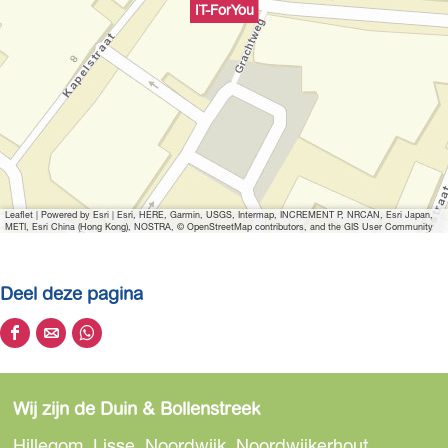
IT-ForYou
Leaflet
|
Powered by Esri | Esri, HERE, Garmin, USGS, Intermap, INCREMENT P, NRCAN, Esri Japan,
METI, Esri China (Hong Kong), NOSTRA, © OpenStreetMap contributors, and the GIS User Community
Deel deze pagina
D
D
D
e
e
e
e
e
e
Wij zijn de Duin & Bollenstreek
l
l
l
d
d
d
Hillegom, Lisse, Noordwijk, Noordwijkerhout,