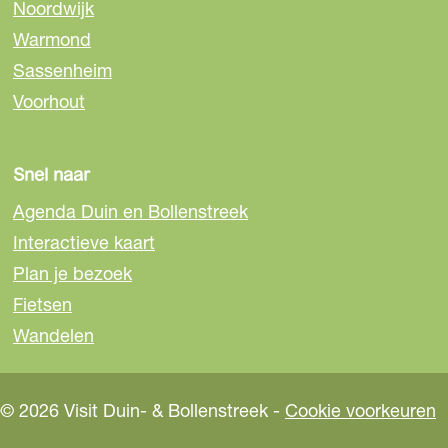
Noordwijk
p
p
p
Warmond
F
e
W
a
-
h
Sassenheim
c
m
a
Voorhout
e
a
t
b
i
s
o
l
A
Snel naar
o
p
Agenda Duin en Bollenstreek
k
p
Interactieve kaart
Plan je bezoek
Fietsen
Wandelen
© 2026 Visit Duin- & Bollenstreek -
Cookie voorkeuren