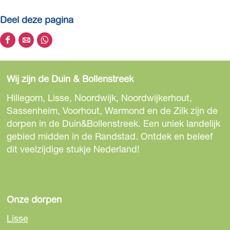
Deel deze pagina
D
D
D
e
e
e
e
e
e
Wij zijn de Duin & Bollenstreek
l
l
l
d
d
d
Hillegom, Lisse, Noordwijk, Noordwijkerhout,
e
e
e
Sassenheim, Voorhout, Warmond en de Zilk zijn de
z
z
z
dorpen in de Duin&Bollenstreek. Een uniek landelijk
e
e
e
gebied midden in de Randstad. Ontdek en beleef
p
p
p
dit veelzijdige stukje Nederland!
a
a
a
g
g
g
i
i
i
n
n
n
Onze dorpen
a
a
a
Lisse
o
o
o