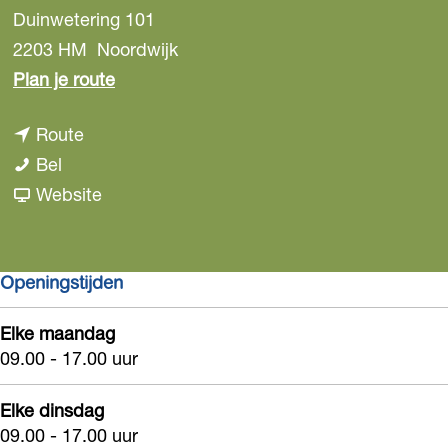
Duinwetering 101
2203 HM
Noordwijk
n
Plan je route
a
n
Route
a
P
a
Bel
r
o
a
v
Website
P
l
r
a
o
i
P
n
l
Openingstijden
t
o
P
i
i
l
o
t
Elke maandag
e
i
l
i
09.00 - 17.00 uur
t
i
e
i
t
Elke dinsdag
e
i
09.00 - 17.00 uur