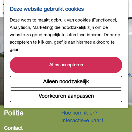
Bollen en Bloemen
K
Z
Deze website gebruikt cookies
Winkelen
a
o
M
G
Deze website maakt gebruik van cookies (Functioneel,
Uit eten
a
e
e
a
Analytisch, Marketing) die noodzakelijk zijn om de
DB4daagse - Inschrijven
r
k
n
n
website zo goed mogelijk te laten functioneren. Door op
Kinderactiviteiten
t
e
u
a
accepteren te klikken, geef je aan hiermee akkoord te
De natuur in
n
a
gaan.
Polders en plassen
r
Landgoederen
d
Alles accepteren
Musea en meer
e
Producten uit de Bollenstreek
h
Alleen noodzakelijk
Gezond en actief
o
m
Voorkeuren aanpassen
Overnachten
e
Plan je bezoek
p
Politie
Hoe kom ik er?
a
Interactieve kaart
g
Contact
e