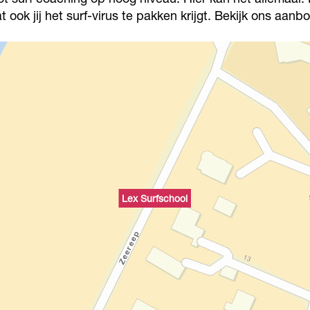
t ook jij het surf-virus te pakken krijgt. Bekijk ons aan
Lex Surfschool