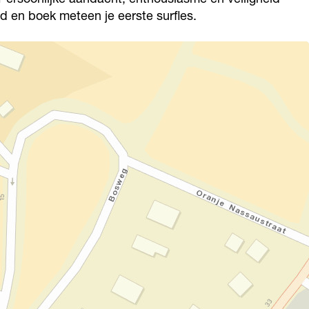
bod en boek meteen je eerste surfles.