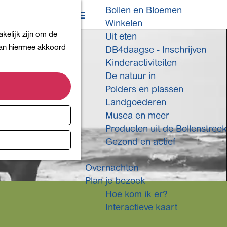
Bollen en Bloemen
K
Z
Winkelen
a
o
M
kelijk zijn om de
Uit eten
a
e
e
 aan hiermee akkoord
DB4daagse - Inschrijven
r
k
n
Kinderactiviteiten
t
e
u
De natuur in
n
Polders en plassen
Landgoederen
Musea en meer
Producten uit de Bollenstreek
Gezond en actief
Overnachten
Plan je bezoek
Hoe kom ik er?
Interactieve kaart