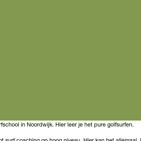
school in Noordwijk. Hier leer je het pure golfsurfen.
 tot surf coaching op hoog niveau. Hier kan het allemaal