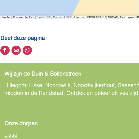
Leaflet
|
Powered by Esri | Esri, HERE, Garmin, USGS, Intermap, INCREMENT P, NRCAN, Esri Japan, MET
Deel deze pagina
D
D
D
e
e
e
e
e
e
Wij zijn de Duin & Bollenstreek
l
l
l
d
d
d
Hillegom, Lisse, Noordwijk, Noordwijkerhout, Sassenh
e
e
e
midden in de Randstad. Ontdek en beleef dit veelzijd
z
z
z
e
e
e
p
p
p
a
a
a
Onze dorpen
g
g
g
Lisse
i
i
i