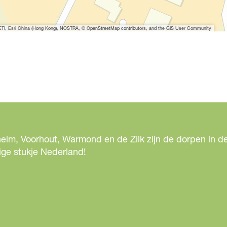
I, Esri China (Hong Kong), NOSTRA, © OpenStreetMap contributors, and the GIS User Community
eim, Voorhout, Warmond en de Zilk zijn de dorpen in de
ige stukje Nederland!