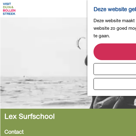
Deze website geb
G
Deze website maakt g
a
website zo goed moge
n
te gaan.
a
a
r
d
e
h
o
m
e
p
Lex Surfschool
a
g
Contact
e