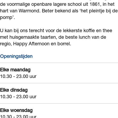
o
de voormalige openbare lagere school uit 1861, in het
é
a
c
-
é
hart van Warmond. Beter bekend als ‘het pleintje bij de
k
D
f
a
c
D
pomp’.
G
e
é
f
a
e
r
O
D
é
f
O
U kan bij ons terecht voor de lekkerste koffie en thee
a
u
e
D
é
met huisgemaakte taarten, de beste lunch van de
u
n
regio, Happy Afternoon en borrel.
d
O
e
D
d
d
e
u
O
e
e
Openingstijden
-
S
d
u
O
S
c
c
e
d
u
c
Elke maandag
a
h
S
e
d
10.30 - 23.00 uur
h
f
o
c
S
e
o
Elke dinsdag
é
o
h
c
S
o
10.30 - 23.00 uur
D
l
o
h
c
l
e
o
o
h
Elke woensdag
O
l
o
o
10.30 - 23.00 uur