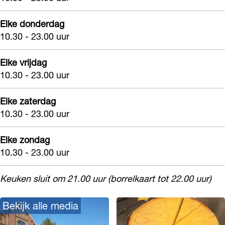
u
l
o
d
Elke donderdag
l
10.30 - 23.00 uur
e
S
Elke vrijdag
c
10.30 - 23.00 uur
h
o
Elke zaterdag
o
10.30 - 23.00 uur
l
Elke zondag
10.30 - 23.00 uur
Keuken sluit om 21.00 uur (borrelkaart tot 22.00 uur)
Bekijk alle media