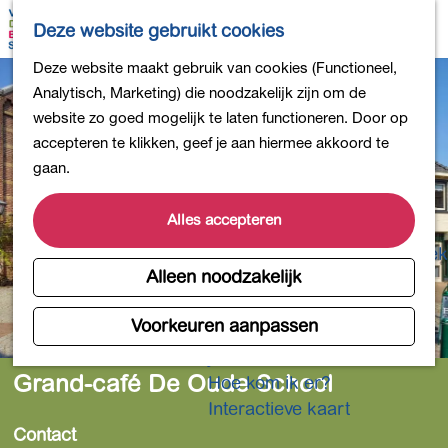
Bollen en Bloemen
K
Z
Deze website gebruikt cookies
Winkelen
a
o
M
G
Deze website maakt gebruik van cookies (Functioneel,
Uit eten
a
e
e
a
Analytisch, Marketing) die noodzakelijk zijn om de
DB4daagse - Inschrijven
r
k
n
n
website zo goed mogelijk te laten functioneren. Door op
Kinderactiviteiten
t
e
u
a
accepteren te klikken, geef je aan hiermee akkoord te
De natuur in
n
a
gaan.
Polders en plassen
r
Landgoederen
d
Alles accepteren
Musea en meer
e
Producten uit de Bollenstreek
h
Alleen noodzakelijk
Gezond en actief
o
m
Voorkeuren aanpassen
Overnachten
e
Plan je bezoek
p
Grand-café De Oude School
Hoe kom ik er?
a
Interactieve kaart
g
Contact
e