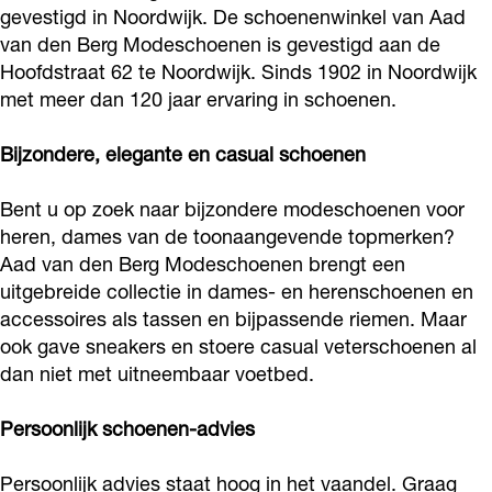
o
r
e
gevestigd in Noordwijk. De schoenenwinkel van Aad
B
e
d
n
B
van den Berg Modeschoenen is gevestigd aan de
k
a
s
e
n
e
d
e
Hoofdstraat 62 te Noordwijk. Sinds 1902 in Noordwijk
A
m
t
r
B
n
e
r
met meer dan 120 jaar ervaring in schoenen.
a
A
A
g
e
B
n
g
d
a
a
M
r
e
B
Bijzondere, elegante en casual schoenen
M
v
d
d
o
g
r
e
o
Bent u op zoek naar bijzondere modeschoenen voor
a
v
v
d
M
g
r
d
heren, dames van de toonaangevende topmerken?
n
a
a
e
o
M
g
e
Aad van den Berg Modeschoenen brengt een
d
n
n
s
d
o
M
s
uitgebreide collectie in dames- en herenschoenen en
e
d
d
c
e
d
o
accessoires als tassen en bijpassende riemen. Maar
c
n
e
e
ook gave sneakers en stoere casual veterschoenen al
h
s
e
d
h
dan niet met uitneembaar voetbed.
B
n
n
o
c
s
e
o
e
B
B
e
h
c
s
e
Persoonlijk schoenen-advies
r
e
e
n
o
h
c
n
g
r
r
e
e
o
h
Persoonlijk advies staat hoog in het vaandel. Graag
e