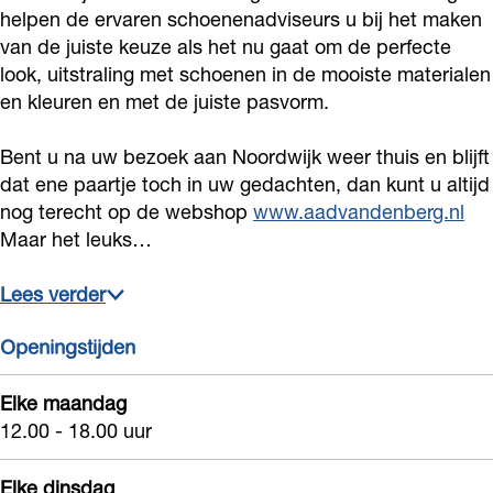
M
g
g
helpen de ervaren schoenenadviseurs u bij het maken
n
n
e
o
n
van de juiste keuze als het nu gaat om de perfecte
o
M
M
e
n
e
look, uitstraling met schoenen in de mooiste materialen
d
o
o
n
e
n
en kleuren en met de juiste pasvorm.
e
d
d
n
e
s
e
e
n
Bent u na uw bezoek aan Noordwijk weer thuis en blijft
c
s
s
dat ene paartje toch in uw gedachten, dan kunt u altijd
nog terecht op de webshop
www.aadvandenberg.nl
h
c
c
Maar het leuks…
o
h
h
e
o
o
Lees verder
n
e
e
e
n
n
Openingstijden
n
e
e
Elke maandag
n
n
12.00 - 18.00 uur
Elke dinsdag