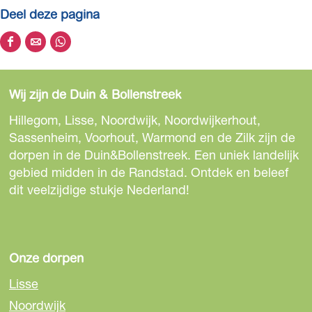
g
Deel deze pagina
A
a
D
D
D
d
e
e
e
v
e
e
e
Wij zijn de Duin & Bollenstreek
a
l
l
l
n
d
d
d
Hillegom, Lisse, Noordwijk, Noordwijkerhout,
d
e
e
e
Sassenheim, Voorhout, Warmond en de Zilk zijn de
e
z
z
z
dorpen in de Duin&Bollenstreek. Een uniek landelijk
n
e
e
e
gebied midden in de Randstad. Ontdek en beleef
B
p
p
p
dit veelzijdige stukje Nederland!
e
a
a
a
r
g
g
g
g
i
i
i
M
n
n
n
Onze dorpen
o
a
a
a
Lisse
d
o
o
o
Noordwijk
e
p
p
p