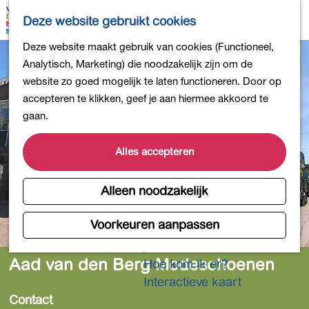
Bollen en Bloemen
K
Z
Deze website gebruikt cookies
Winkelen
a
o
M
G
Deze website maakt gebruik van cookies (Functioneel,
Uit eten
a
e
e
a
Analytisch, Marketing) die noodzakelijk zijn om de
DB4daagse - Inschrijven
r
k
n
n
website zo goed mogelijk te laten functioneren. Door op
Kinderactiviteiten
t
e
u
a
accepteren te klikken, geef je aan hiermee akkoord te
De natuur in
n
a
gaan.
Polders en plassen
r
Landgoederen
d
Alles accepteren
Musea en meer
e
Producten uit de Bollenstreek
h
Alleen noodzakelijk
Gezond en actief
o
m
Voorkeuren aanpassen
Overnachten
e
Plan je bezoek
p
Aad van den Berg Modeschoenen
Hoe kom ik er?
a
Interactieve kaart
g
Contact
e