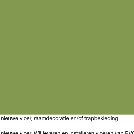
nieuwe vloer, raamdecoratie en/of trapbekleding.
euwe vloer. Wij leveren en installeren vloeren van PVC (