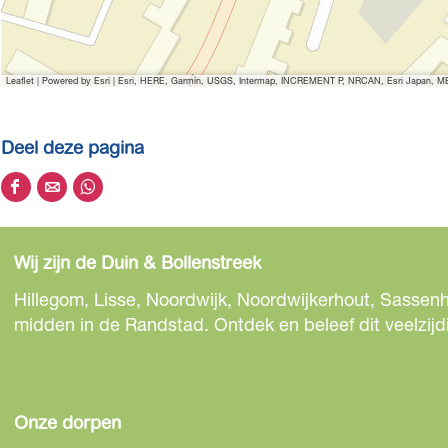
Leaflet
|
Powered by Esri | Esri, HERE, Garmin, USGS, Intermap, INCREMENT P, NRCAN, Esri Japan, MET
Deel deze pagina
D
D
D
e
e
e
e
e
e
Wij zijn de Duin & Bollenstreek
l
l
l
d
d
d
Hillegom, Lisse, Noordwijk, Noordwijkerhout, Sassenh
e
e
e
midden in de Randstad. Ontdek en beleef dit veelzijd
z
z
z
e
e
e
p
p
p
a
a
a
Onze dorpen
g
g
g