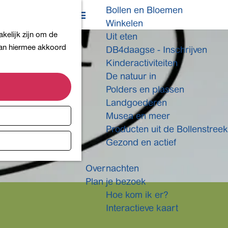
Bollen en Bloemen
K
Z
Winkelen
a
o
M
kelijk zijn om de
Uit eten
a
e
e
 aan hiermee akkoord
DB4daagse - Inschrijven
r
k
n
Kinderactiviteiten
t
e
u
De natuur in
n
Polders en plassen
Landgoederen
Musea en meer
Producten uit de Bollenstreek
Gezond en actief
Overnachten
Plan je bezoek
Hoe kom ik er?
Interactieve kaart