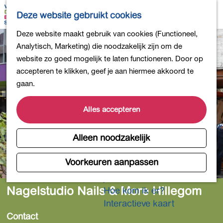
Bollen en Bloemen
K
Z
Deze website gebruikt cookies
Winkelen
a
o
M
G
Deze website maakt gebruik van cookies (Functioneel,
Uit eten
a
e
e
a
Analytisch, Marketing) die noodzakelijk zijn om de
DB4daagse - Inschrijven
r
k
n
n
website zo goed mogelijk te laten functioneren. Door op
Kinderactiviteiten
t
e
u
a
accepteren te klikken, geef je aan hiermee akkoord te
De natuur in
n
a
gaan.
Polders en plassen
r
Landgoederen
d
Alles accepteren
Musea en meer
e
Producten uit de Bollenstreek
h
Alleen noodzakelijk
Gezond en actief
o
m
Voorkeuren aanpassen
Overnachten
e
Plan je bezoek
p
Nagelstudio Nails & More Hillegom
Hoe kom ik er?
a
Interactieve kaart
g
Contact
e