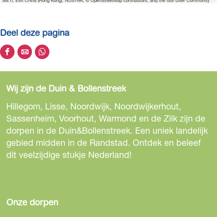
METI, Esri China (Hong Kong), NOSTRA, © OpenStreetMap contributors, and the GIS User Community
a
f
Deel deze pagina
b
e
D
D
D
e
e
e
e
l
e
e
e
d
Wij zijn de Duin & Bollenstreek
l
l
l
i
d
d
d
Hillegom, Lisse, Noordwijk, Noordwijkerhout,
n
e
e
e
Sassenheim, Voorhout, Warmond en de Zilk zijn de
g
z
z
z
dorpen in de Duin&Bollenstreek. Een uniek landelijk
n
e
e
e
gebied midden in de Randstad. Ontdek en beleef
a
p
p
p
dit veelzijdige stukje Nederland!
g
a
a
a
e
g
g
g
l
i
i
i
s
n
n
n
Onze dorpen
t
a
a
a