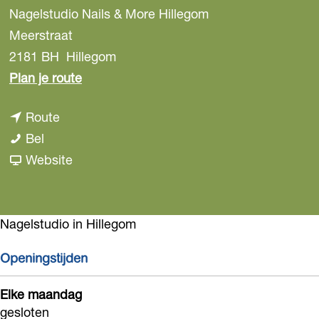
Nagelstudio Nails & More Hillegom
Meerstraat
2181 BH
Hillegom
n
Plan je route
a
n
Route
a
N
a
Bel
r
a
a
v
Website
N
g
r
a
a
e
N
n
g
l
a
N
Nagelstudio in Hillegom
e
s
g
a
l
Openingstijden
t
e
g
s
u
l
e
t
Elke maandag
d
s
l
gesloten
u