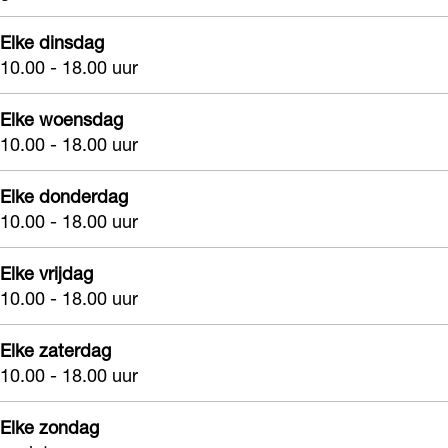
i
t
s
d
Elke dinsdag
o
u
t
i
10.00 - 18.00 uur
N
d
u
o
a
i
d
N
Elke woensdag
i
o
i
a
10.00 - 18.00 uur
l
N
o
i
s
a
N
Elke donderdag
l
10.00 - 18.00 uur
&
i
a
s
M
l
i
&
Elke vrijdag
o
s
l
M
10.00 - 18.00 uur
r
&
s
o
e
M
&
Elke zaterdag
r
10.00 - 18.00 uur
H
o
M
e
i
r
o
H
Elke zondag
l
e
r
i