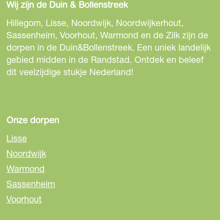
Wij zijn de Duin & Bollenstreek
l
l
l
d
d
d
Hillegom, Lisse, Noordwijk, Noordwijkerhout,
e
e
e
Sassenheim, Voorhout, Warmond en de Zilk zijn de
z
z
z
dorpen in de Duin&Bollenstreek. Een uniek landelijk
e
e
e
gebied midden in de Randstad. Ontdek en beleef
p
p
p
dit veelzijdige stukje Nederland!
a
a
a
g
g
g
i
i
i
n
n
n
Onze dorpen
a
a
a
Lisse
o
o
o
Noordwijk
p
p
p
Warmond
F
e
W
a
-
h
Sassenheim
c
m
a
Voorhout
e
a
t
b
i
s