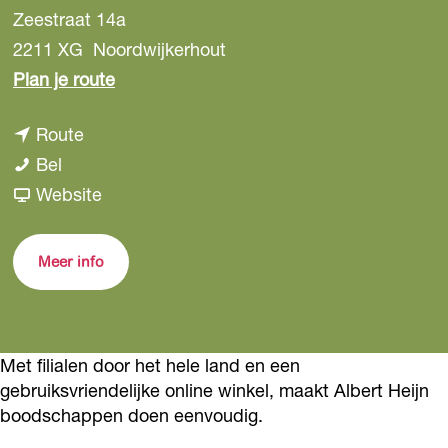
Zeestraat 14a
2211 XG
Noordwijkerhout
n
Plan je route
a
n
Route
a
A
a
Bel
r
l
a
v
Website
A
b
r
a
l
e
A
n
b
Meer info
r
l
A
e
t
b
l
r
H
e
b
t
Met filialen door het hele land en een
e
r
e
H
gebruiksvriendelijke online winkel, maakt Albert Heijn
i
t
r
e
boodschappen doen eenvoudig.
j
H
t
i