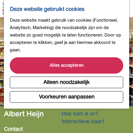
Bollen en Bloemen
K
Z
Deze website gebruikt cookies
Winkelen
a
o
M
G
Deze website maakt gebruik van cookies (Functioneel,
Uit eten
a
e
e
a
Analytisch, Marketing) die noodzakelijk zijn om de
DB4daagse - Inschrijven
r
k
n
n
website zo goed mogelijk te laten functioneren. Door op
Kinderactiviteiten
t
e
u
a
accepteren te klikken, geef je aan hiermee akkoord te
De natuur in
n
a
gaan.
Polders en plassen
r
Landgoederen
d
Alles accepteren
Musea en meer
e
Producten uit de Bollenstreek
h
Alleen noodzakelijk
Gezond en actief
o
m
Voorkeuren aanpassen
Overnachten
e
Plan je bezoek
p
Albert Heijn
Hoe kom ik er?
a
Interactieve kaart
g
Contact
e