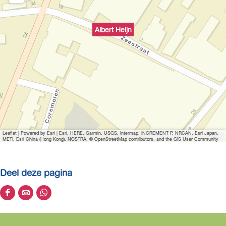
Albert Heijn
Leaflet
|
Powered by Esri | Esri, HERE, Garmin, USGS, Intermap, INCREMENT P, NRCAN, Esri Japan,
METI, Esri China (Hong Kong), NOSTRA, © OpenStreetMap contributors, and the GIS User Community
Deel deze pagina
D
D
D
e
e
e
e
e
e