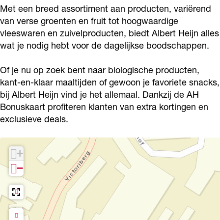
n
e
H
Met een breed assortiment aan producten, variërend
j
van verse groenten en fruit tot hoogwaardige
i
e
n
vleeswaren en zuivelproducten, biedt Albert Heijn alles
j
i
wat je nodig hebt voor de dagelijkse boodschappen.
n
j
n
Of je nu op zoek bent naar biologische producten,
kant-en-klaar maaltijden of gewoon je favoriete snacks,
bij Albert Heijn vind je het allemaal. Dankzij de AH
Bonuskaart profiteren klanten van extra kortingen en
exclusieve deals.
+
−