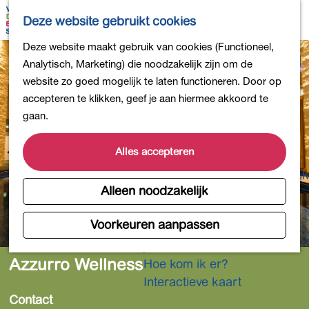
Bollen en Bloemen
K
Z
Deze website gebruikt cookies
Winkelen
a
o
M
G
Deze website maakt gebruik van cookies (Functioneel,
Uit eten
a
e
e
a
Analytisch, Marketing) die noodzakelijk zijn om de
DB4daagse - Inschrijven
r
k
n
n
website zo goed mogelijk te laten functioneren. Door op
Kinderactiviteiten
t
e
u
a
accepteren te klikken, geef je aan hiermee akkoord te
De natuur in
n
a
gaan.
Polders en plassen
r
Landgoederen
d
Alles accepteren
Musea en meer
e
Producten uit de Bollenstreek
h
Alleen noodzakelijk
Gezond en actief
o
m
Voorkeuren aanpassen
Overnachten
e
Plan je bezoek
p
Azzurro Wellness
Hoe kom ik er?
a
Interactieve kaart
g
Contact
e