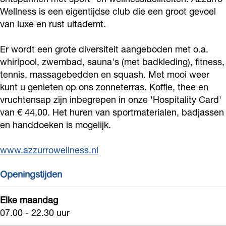
l
W
o
r
l
Wellness is een eigentijdse club die een groot gevoel
l
e
W
o
van luxe en rust uitademt.
l
n
l
e
W
n
Er wordt een grote diversiteit aangeboden met o.a.
e
l
l
e
e
whirlpool, zwembad, sauna's (met badkleding), fitness,
s
n
l
l
s
tennis, massagebedden en squash. Met mooi weer
s
e
n
l
s
kunt u genieten op ons zonneterras. Koffie, thee en
s
e
n
vruchtensap zijn inbegrepen in onze 'Hospitality Card'
van € 44,00. Het huren van sportmaterialen, badjassen
s
s
e
en handdoeken is mogelijk.
s
s
s
www.azzurrowellness.nl
Openingstijden
Elke maandag
07.00 - 22.30 uur