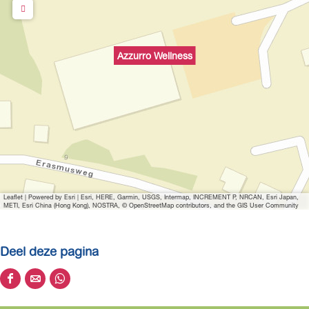
p
m
e
Azzurro Wellness
t
v
e
r
g
r
o
t
Leaflet
|
Powered by Esri | Esri, HERE, Garmin, USGS, Intermap, INCREMENT P, NRCAN, Esri Japan,
e
METI, Esri China (Hong Kong), NOSTRA, © OpenStreetMap contributors, and the GIS User Community
a
f
Deel deze pagina
b
e
D
D
D
e
e
e
e
l