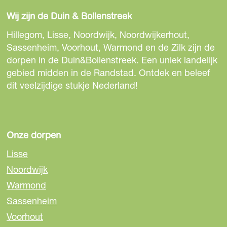
e
e
e
d
Wij zijn de Duin & Bollenstreek
l
l
l
i
d
d
d
Hillegom, Lisse, Noordwijk, Noordwijkerhout,
n
e
e
e
Sassenheim, Voorhout, Warmond en de Zilk zijn de
g
z
z
z
dorpen in de Duin&Bollenstreek. Een uniek landelijk
S
e
e
e
gebied midden in de Randstad. Ontdek en beleef
p
p
p
p
dit veelzijdige stukje Nederland!
a
a
a
a
g
g
g
i
i
i
n
n
n
Onze dorpen
a
a
a
Lisse
o
o
o
Noordwijk
p
p
p
Warmond
F
e
W
a
-
h
Sassenheim
c
m
a
Voorhout
e
a
t