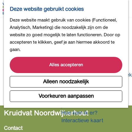
Bollen en Bloemen
K
Z
Deze website gebruikt cookies
Winkelen
a
o
M
G
Deze website maakt gebruik van cookies (Functioneel,
Uit eten
a
e
e
a
Analytisch, Marketing) die noodzakelijk zijn om de
DB4daagse - Inschrijven
r
k
n
n
website zo goed mogelijk te laten functioneren. Door op
Kinderactiviteiten
t
e
u
a
accepteren te klikken, geef je aan hiermee akkoord te
De natuur in
n
a
gaan.
Polders en plassen
r
Landgoederen
d
Alles accepteren
Musea en meer
e
Producten uit de Bollenstreek
h
Alleen noodzakelijk
Gezond en actief
o
m
Voorkeuren aanpassen
Overnachten
e
Plan je bezoek
p
Kruidvat Noordwijkerhout
Hoe kom ik er?
a
Interactieve kaart
g
Contact
e