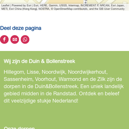
t
u
o
Leaflet
|
Powered by Esri | Esri, HERE, Garmin, USGS, Intermap, INCREMENT P, NRCAN, Esri Japan,
METI, Esri China (Hong Kong), NOSTRA, © OpenStreetMap contributors, and the GIS User Community
t
u
t
Deel deze pagina
D
D
D
e
e
e
e
e
e
Wij zijn de Duin & Bollenstreek
l
l
l
d
d
d
Hillegom, Lisse, Noordwijk, Noordwijkerhout,
e
e
e
Sassenheim, Voorhout, Warmond en de Zilk zijn de
z
z
z
dorpen in de Duin&Bollenstreek. Een uniek landelijk
e
e
e
gebied midden in de Randstad. Ontdek en beleef
p
p
p
dit veelzijdige stukje Nederland!
a
a
a
g
g
g
i
i
i
n
n
n