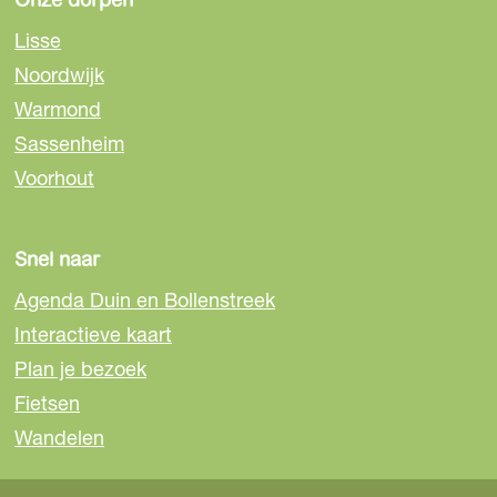
Onze dorpen
a
a
a
Lisse
o
o
o
Noordwijk
p
p
p
Warmond
F
e
W
a
-
h
Sassenheim
c
m
a
Voorhout
e
a
t
b
i
s
o
l
A
Snel naar
o
p
Agenda Duin en Bollenstreek
k
p
Interactieve kaart
Plan je bezoek
Fietsen
Wandelen