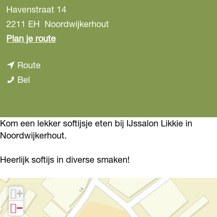
Havenstraat 14
2211 EH
Noordwijkerhout
n
Plan je route
a
n
Route
a
I
a
Bel
r
J
a
I
s
r
J
s
I
Kom een lekker softijsje eten bij IJssalon Likkie in
s
Noordwijkerhout.
a
J
s
l
s
a
Heerlijk softijs in diverse smaken!
o
s
l
n
a
o
+
L
l
n
−
i
o
L