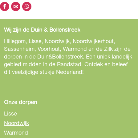
D
D
D
e
e
e
e
e
e
Wij zijn de Duin & Bollenstreek
l
l
l
d
d
d
Hillegom, Lisse, Noordwijk, Noordwijkerhout,
e
e
e
Sassenheim, Voorhout, Warmond en de Zilk zijn de
z
z
z
dorpen in de Duin&Bollenstreek. Een uniek landelijk
e
e
e
gebied midden in de Randstad. Ontdek en beleef
p
p
p
dit veelzijdige stukje Nederland!
a
a
a
g
g
g
i
i
i
n
n
n
Onze dorpen
a
a
a
Lisse
o
o
o
Noordwijk
p
p
p
Warmond
F
e
W