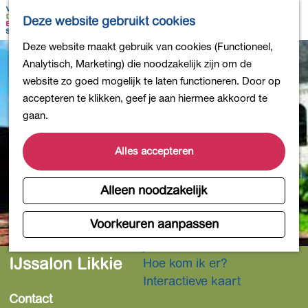
Bollen en Bloemen
K
Z
Deze website gebruikt cookies
Winkelen
a
o
M
G
Deze website maakt gebruik van cookies (Functioneel,
Uit eten
a
e
e
a
Analytisch, Marketing) die noodzakelijk zijn om de
DB4daagse - Inschrijven
r
k
n
n
website zo goed mogelijk te laten functioneren. Door op
Kinderactiviteiten
t
e
u
a
accepteren te klikken, geef je aan hiermee akkoord te
De natuur in
n
a
gaan.
Polders en plassen
r
Landgoederen
d
Alles accepteren
Musea en meer
e
Producten uit de Bollenstreek
h
Alleen noodzakelijk
Gezond en actief
o
m
Voorkeuren aanpassen
Overnachten
e
Plan je bezoek
p
IJssalon Likkie
Hoe kom ik er?
a
Interactieve kaart
g
Contact
e