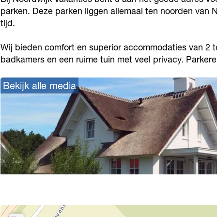
V
j
i
w
V
parken. Deze parken liggen allemaal ten noorden van
a
k
j
i
tijd.
a
k
V
k
j
k
Wij bieden comfort en superior accommodaties van 2 tot
a
a
V
k
a
badkamers en een ruime tuin met veel privacy. Parkere
n
k
a
V
n
t
a
k
a
t
Bekijk alle media
i
n
a
k
i
e
t
n
a
e
s
i
t
n
s
e
i
t
s
e
i
s
e
s