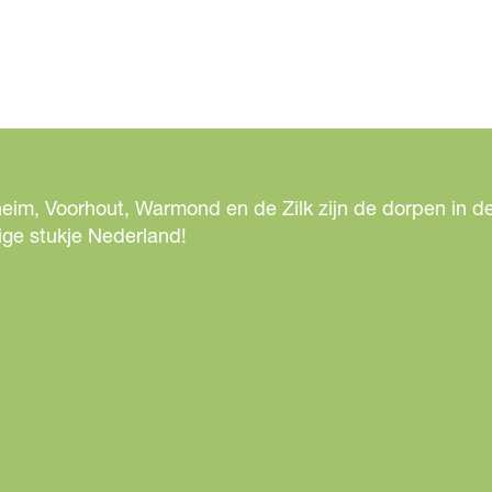
f
b
e
e
l
d
i
eim, Voorhout, Warmond en de Zilk zijn de dorpen in de
n
ige stukje Nederland!
g
N
o
o
r
d
w
i
j
k