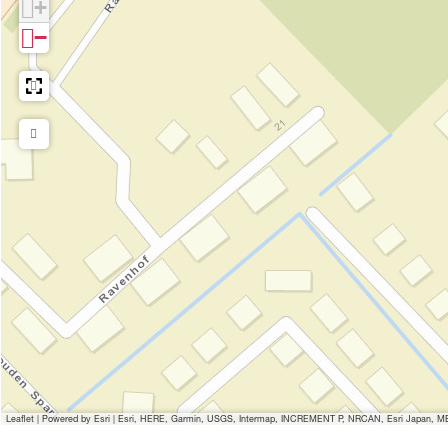
+
−
Leaflet
|
Powered by Esri | Esri, HERE, Garmin, USGS, Intermap, INCREMENT P, NRCAN, Esri Japan, MET