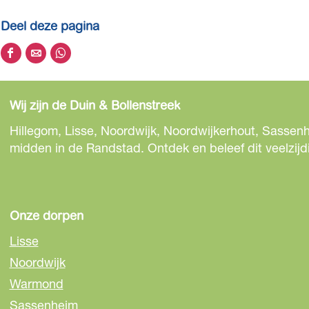
Deel deze pagina
D
D
D
e
e
e
e
e
e
Wij zijn de Duin & Bollenstreek
l
l
l
d
d
d
Hillegom, Lisse, Noordwijk, Noordwijkerhout, Sassenh
e
e
e
midden in de Randstad. Ontdek en beleef dit veelzijd
z
z
z
e
e
e
p
p
p
a
a
a
Onze dorpen
g
g
g
Lisse
i
i
i
Noordwijk
n
n
n
Warmond
a
a
a
o
o
o
Sassenheim