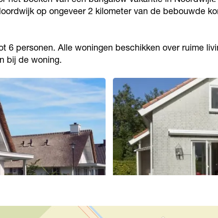
 Noordwijk op ongeveer 2 kilometer van de bebouwde 
 6 personen. Alle woningen beschikken over ruime livin
n bij de woning.
O
p
e