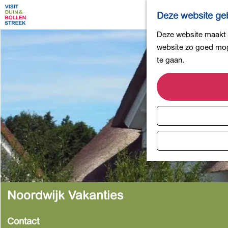
Deze website geb
G
Deze website maakt g
a
website zo goed moge
n
te gaan.
a
a
r
d
e
h
o
m
e
p
Noordwijk Vakanties
a
g
Contact
e