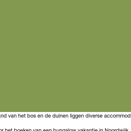
d van het bos en de duinen liggen diverse accommodati
or het boeken van een bungalow vakantie in Noordwijk.