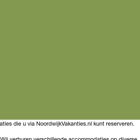
es die u via NoordwijkVakanties.nl kunt reserveren.
 Wij verhuren verschillende accommodaties op diverse