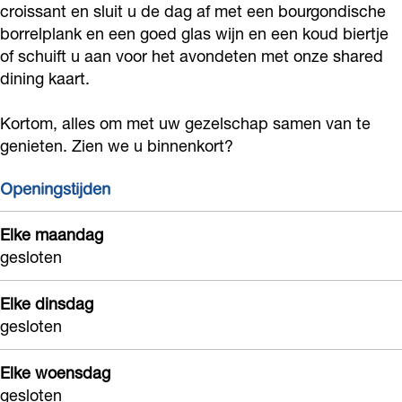
croissant en sluit u de dag af met een bourgondische
d
d
e
borrelplank en een goed glas wijn en een koud biertje
i
i
of schuift u aan voor het avondeten met onze shared
e
e
dining kaart.
Kortom, alles om met uw gezelschap samen van te
genieten. Zien we u binnenkort?
Openingstijden
Elke maandag
gesloten
Elke dinsdag
gesloten
Elke woensdag
gesloten