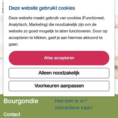
Bollen en Bloemen
K
Z
Deze website gebruikt cookies
Winkelen
a
o
M
G
Deze website maakt gebruik van cookies (Functioneel,
Uit eten
a
e
e
a
Analytisch, Marketing) die noodzakelijk zijn om de
DB4daagse - Inschrijven
r
k
n
n
website zo goed mogelijk te laten functioneren. Door op
Kinderactiviteiten
t
e
u
a
accepteren te klikken, geef je aan hiermee akkoord te
De natuur in
n
a
gaan.
Polders en plassen
r
Landgoederen
d
Alles accepteren
Musea en meer
e
Producten uit de Bollenstreek
h
Alleen noodzakelijk
Gezond en actief
o
m
Voorkeuren aanpassen
Overnachten
e
Plan je bezoek
p
Bourgondie
Hoe kom ik er?
a
Interactieve kaart
g
Contact
e