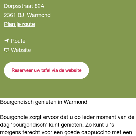
Dorpsstraat 82A
2361 BJ
Warmond
n
Plan je route
a
n
Route
a
a
v
Website
r
a
a
B
r
n
o
Reserveer uw tafel via de website
B
B
u
o
o
r
u
u
g
Bourgondisch genieten in Warmond
r
r
o
g
g
n
Bourgondie zorgt ervoor dat u op ieder moment van de
o
o
d
dag ‘bourgondisch’ kunt genieten. Zo kunt u ‘s
n
n
morgens terecht voor een goede cappuccino met een
i