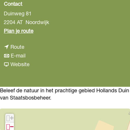
Contact
Duinweg 81
2204 AT
Noordwijk
n
Plan je route
a
n
Route
a
a
n
E-mail
r
a
a
v
Website
S
r
a
a
t
S
r
n
a
t
S
S
Beleef de natuur in het prachtige gebied Hollands Duin
a
van Staatsbosbeheer.
a
t
t
t
a
a
a
s
t
a
a
+
b
s
t
t
−
o