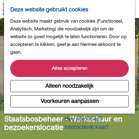
Bollen en Bloemen
K
Z
Deze website gebruikt cookies
Winkelen
a
o
M
G
Deze website maakt gebruik van cookies (Functioneel,
Uit eten
a
e
e
a
Analytisch, Marketing) die noodzakelijk zijn om de
DB4daagse - Inschrijven
r
k
n
n
website zo goed mogelijk te laten functioneren. Door op
Kinderactiviteiten
t
e
u
a
accepteren te klikken, geef je aan hiermee akkoord te
De natuur in
n
a
gaan.
Polders en plassen
r
Landgoederen
d
Alles accepteren
Musea en meer
e
Producten uit de Bollenstreek
h
Alleen noodzakelijk
Gezond en actief
o
m
Voorkeuren aanpassen
Overnachten
e
Plan je bezoek
p
Staatsbosbeheer - Werkschuur en
Hoe kom ik er?
a
bezoekerslocatie
Interactieve kaart
g
e