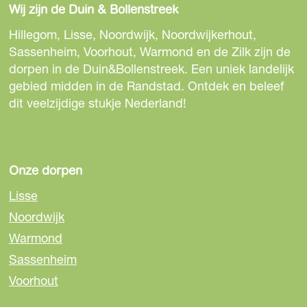
d
Wij zijn de Duin & Bollenstreek
l
l
l
i
d
d
d
Hillegom, Lisse, Noordwijk, Noordwijkerhout,
n
e
e
e
Sassenheim, Voorhout, Warmond en de Zilk zijn de
g
z
z
z
dorpen in de Duin&Bollenstreek. Een uniek landelijk
i
e
e
e
gebied midden in de Randstad. Ontdek en beleef
n
p
p
p
dit veelzijdige stukje Nederland!
t
a
a
a
e
g
g
g
r
i
i
i
i
n
n
n
Onze dorpen
e
a
a
a
u
Lisse
o
o
o
r
Noordwijk
p
p
p
S
Warmond
F
e
W
i
a
-
h
Sassenheim
n
c
m
a
t
Voorhout
e
a
t
V