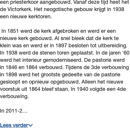
een priesterkoor aangebouwd. Vanaf deze tijd heet het
t
t
r
de Victorkerk. Het neogotische gebouw krijgt in 1938
o
o
k
een nieuwe kerktoren.
r
r
e
k
k
In 1851 werd de kerk afgebroken en werd er een
r
nieuwe kerk gebouwd. Al snel bleek dat de kerk te
e
e
k
klein was en werd er in 1897 besloten tot uitbereiding.
r
r
In 1938 werd de stenen toren geplaatst. In de jaren '60
k
k
werd het interieur gemoderniseerd. De pastorie werd
in 1846 en 1864 verbouwd. Tijdens de 3de verbouwing
in 1898 werd het grootste gedeelte van de pastorie
gesloopt en opnieuw opgebouwd. Alleen het nieuwe
voorstuk uit 1864 bleef staan. In 1940 volgde een 4de
verbouwing.
In 2011-2…
Lees verder