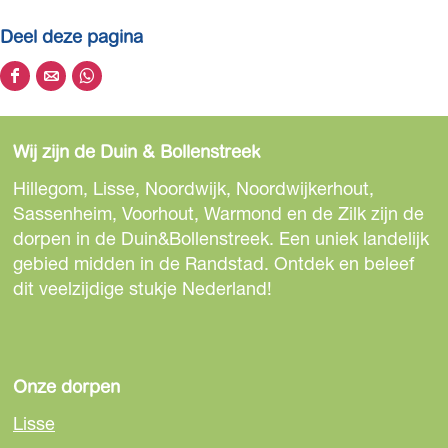
Deel deze pagina
D
D
D
e
e
e
e
e
e
Wij zijn de Duin & Bollenstreek
l
l
l
d
d
d
Hillegom, Lisse, Noordwijk, Noordwijkerhout,
e
e
e
Sassenheim, Voorhout, Warmond en de Zilk zijn de
z
z
z
dorpen in de Duin&Bollenstreek. Een uniek landelijk
e
e
e
gebied midden in de Randstad. Ontdek en beleef
p
p
p
dit veelzijdige stukje Nederland!
a
a
a
g
g
g
i
i
i
n
n
n
Onze dorpen
a
a
a
Lisse
o
o
o