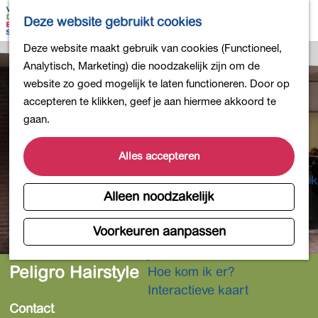
Bollen en Bloemen
K
Z
Deze website gebruikt cookies
Winkelen
a
o
M
G
Deze website maakt gebruik van cookies (Functioneel,
Uit eten
a
e
e
a
Analytisch, Marketing) die noodzakelijk zijn om de
DB4daagse - Inschrijven
r
k
n
n
website zo goed mogelijk te laten functioneren. Door op
Kinderactiviteiten
t
e
u
a
accepteren te klikken, geef je aan hiermee akkoord te
De natuur in
n
a
gaan.
Polders en plassen
r
Landgoederen
d
Alles accepteren
Musea en meer
e
Producten uit de Bollenstreek
h
Alleen noodzakelijk
Gezond en actief
o
m
Voorkeuren aanpassen
Overnachten
e
Plan je bezoek
p
Peligro Hairstyle
Hoe kom ik er?
a
Interactieve kaart
g
Contact
e