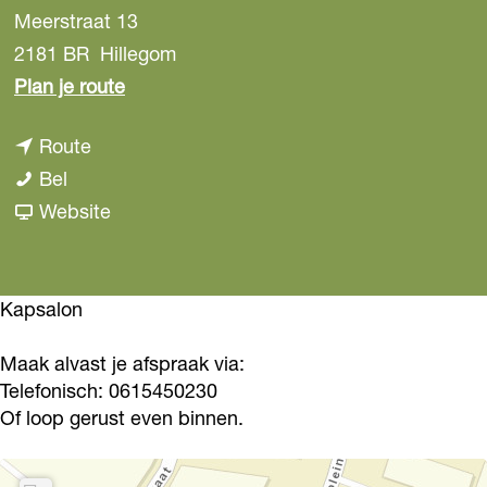
Meerstraat 13
2181 BR
Hillegom
n
Plan je route
a
n
Route
a
P
a
Bel
r
e
a
v
Website
P
l
r
a
e
i
P
n
l
g
e
P
Kapsalon
i
r
l
e
g
Maak alvast je afspraak via:
o
i
l
r
Telefonisch: 0615450230
H
g
i
o
Of loop gerust even binnen.
a
r
g
H
i
o
r
a