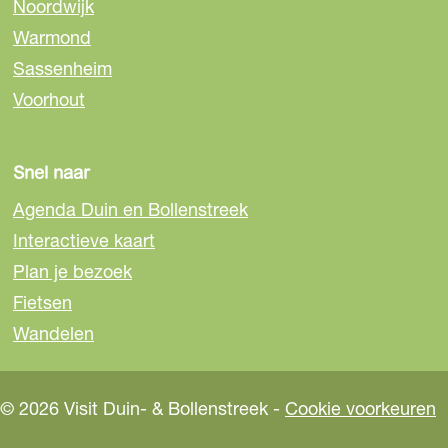
Noordwijk
p
p
p
Warmond
F
e
W
a
-
h
Sassenheim
c
m
a
Voorhout
e
a
t
b
i
s
o
l
A
Snel naar
o
p
Agenda Duin en Bollenstreek
k
p
Interactieve kaart
Plan je bezoek
Fietsen
Wandelen
© 2026 Visit Duin- & Bollenstreek -
Cookie voorkeuren