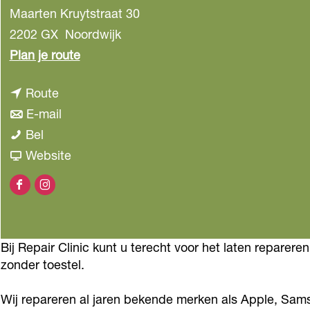
Maarten Kruytstraat 30
2202 GX
Noordwijk
n
Plan je route
a
n
Route
a
a
n
E-mail
r
R
a
a
Bel
R
e
r
a
v
Website
e
p
R
r
a
p
F
I
a
e
R
n
a
a
n
i
p
e
R
i
c
s
r
a
p
e
r
Bij Repair Clinic kunt u terecht voor het laten reparer
e
t
C
i
a
p
C
zonder toestel.
b
a
l
r
i
a
l
o
g
Wij repareren al jaren bekende merken als Apple, Sa
i
C
r
i
i