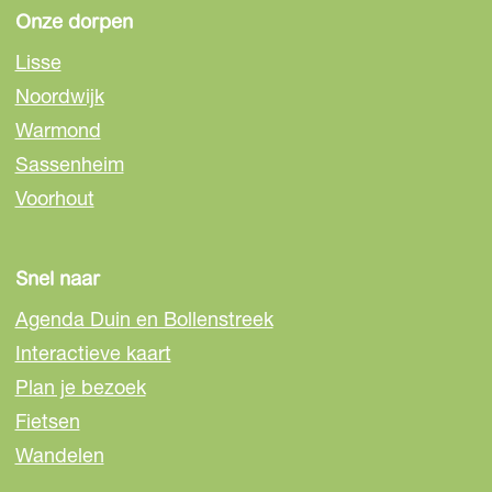
a
a
a
Onze dorpen
g
g
g
Lisse
i
i
i
Noordwijk
n
n
n
Warmond
a
a
a
o
o
o
Sassenheim
p
p
p
Voorhout
F
e
W
a
-
h
c
m
a
Snel naar
e
a
t
Agenda Duin en Bollenstreek
b
i
s
o
l
A
Interactieve kaart
o
p
Plan je bezoek
k
p
Fietsen
Wandelen