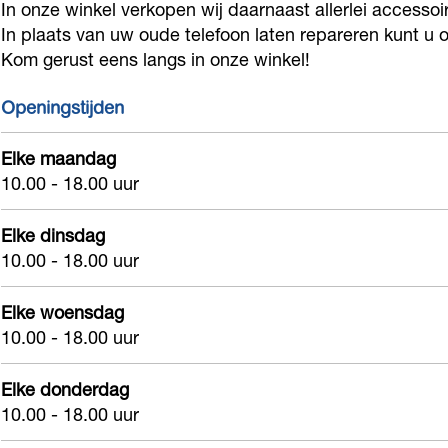
In onze winkel verkopen wij daarnaast allerlei accesso
o
r
n
l
C
r
n
In plaats van uw oude telefoon laten repareren kunt u 
k
a
i
i
l
C
i
Kom gerust eens langs in onze winkel!
R
m
c
n
i
l
c
e
R
i
n
i
Openingstijden
p
e
c
i
n
Elke maandag
a
p
c
i
10.00 - 18.00 uur
i
a
c
r
i
Elke dinsdag
C
r
10.00 - 18.00 uur
l
C
Elke woensdag
i
l
10.00 - 18.00 uur
n
i
i
n
Elke donderdag
c
i
10.00 - 18.00 uur
c