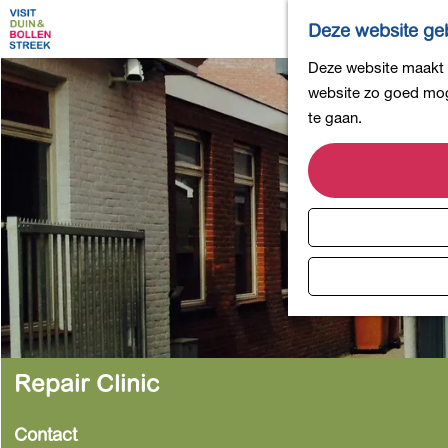
Deze website geb
G
Deze website maakt g
a
website zo goed moge
n
te gaan.
a
a
r
d
e
h
o
m
e
p
Repair Clinic
a
g
Contact
e