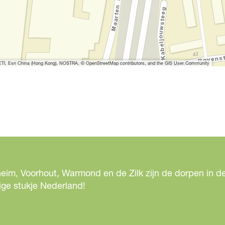
I, Esri China (Hong Kong), NOSTRA, © OpenStreetMap contributors, and the GIS User Community
eim, Voorhout, Warmond en de Zilk zijn de dorpen in de
ige stukje Nederland!