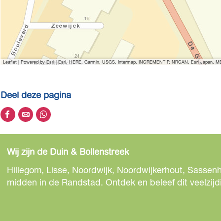
Leaflet
|
Powered by Esri | Esri, HERE, Garmin, USGS, Intermap, INCREMENT P, NRCAN, Esri Japan, MET
Deel deze pagina
D
D
D
e
e
e
e
e
e
Wij zijn de Duin & Bollenstreek
l
l
l
d
d
d
Hillegom, Lisse, Noordwijk, Noordwijkerhout, Sassenh
e
e
e
midden in de Randstad. Ontdek en beleef dit veelzijd
z
z
z
e
e
e
p
p
p