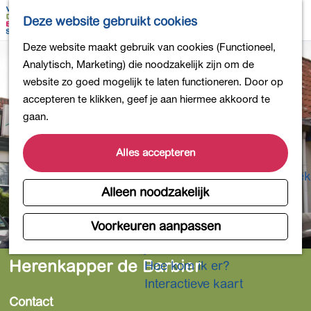
Bollen en Bloemen
K
Z
Deze website gebruikt cookies
Winkelen
a
o
M
G
Deze website maakt gebruik van cookies (Functioneel,
Uit eten
a
e
e
a
Analytisch, Marketing) die noodzakelijk zijn om de
DB4daagse - Inschrijven
r
k
n
n
website zo goed mogelijk te laten functioneren. Door op
Kinderactiviteiten
t
e
u
a
accepteren te klikken, geef je aan hiermee akkoord te
De natuur in
n
a
gaan.
Polders en plassen
r
Landgoederen
d
Alles accepteren
Musea en meer
e
Producten uit de Bollenstreek
h
Alleen noodzakelijk
Gezond en actief
o
m
Voorkeuren aanpassen
Overnachten
e
Plan je bezoek
p
Herenkapper de Barbier
Hoe kom ik er?
a
Interactieve kaart
g
Contact
e