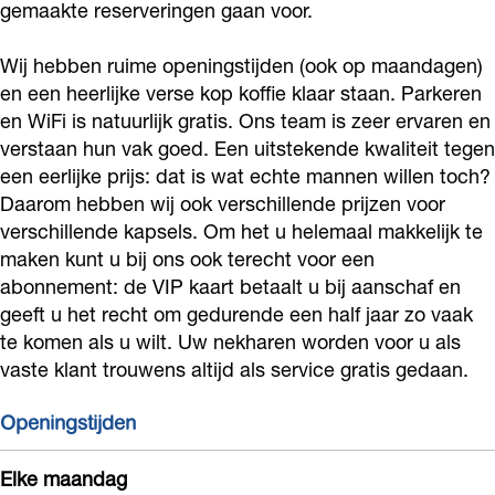
gemaakte reserveringen gaan voor.
o
e
p
a
k
e
k
r
p
p
a
r
Wij hebben ruime openingstijden (ook op maandagen)
H
d
e
p
p
d
en een heerlijke verse kop koffie klaar staan. Parkeren
e
e
r
e
p
en WiFi is natuurlijk gratis. Ons team is zeer ervaren en
e
r
verstaan hun vak goed. Een uitstekende kwaliteit tegen
B
d
r
e
B
een eerlijke prijs: dat is wat echte mannen willen toch?
e
a
e
d
r
a
Daarom hebben wij ook verschillende prijzen voor
n
r
B
e
d
r
verschillende kapsels. Om het u helemaal makkelijk te
k
b
a
B
e
b
maken kunt u bij ons ook terecht voor een
a
i
r
a
B
abonnement: de VIP kaart betaalt u bij aanschaf en
i
p
geeft u het recht om gedurende een half jaar zo vaak
e
b
r
a
e
te komen als u wilt. Uw nekharen worden voor u als
p
r
i
b
r
r
vaste klant trouwens altijd als service gratis gedaan.
e
e
i
b
r
r
e
i
Openingstijden
d
r
e
e
Elke maandag
r