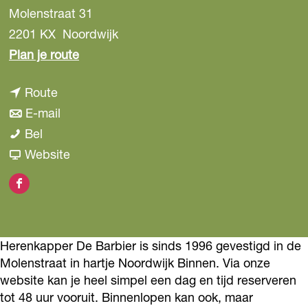
Molenstraat 31
2201 KX
Noordwijk
n
Plan je route
a
n
Route
a
a
n
E-mail
r
H
a
a
Bel
H
e
r
a
v
Website
e
r
H
r
a
r
F
e
e
H
n
e
a
n
r
e
H
n
c
k
e
r
e
k
Herenkapper De Barbier is sinds 1996 gevestigd in de
e
a
n
e
r
a
Molenstraat in hartje Noordwijk Binnen. Via onze
b
p
k
n
e
website kan je heel simpel een dag en tijd reserveren
p
o
tot 48 uur vooruit. Binnenlopen kan ook, maar
p
a
k
n
p