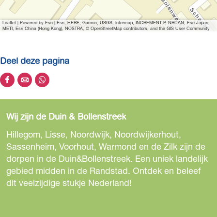
o
t
Leaflet
|
Powered by Esri | Esri, HERE, Garmin, USGS, Intermap, INCREMENT P, NRCAN, Esri Japan,
e
METI, Esri China (Hong Kong), NOSTRA, © OpenStreetMap contributors, and the GIS User Community
a
f
Deel deze pagina
b
e
D
D
D
e
e
e
e
l
e
e
e
d
Wij zijn de Duin & Bollenstreek
l
l
l
i
d
d
d
Hillegom, Lisse, Noordwijk, Noordwijkerhout,
n
e
e
e
Sassenheim, Voorhout, Warmond en de Zilk zijn de
g
z
z
z
dorpen in de Duin&Bollenstreek. Een uniek landelijk
H
e
e
e
gebied midden in de Randstad. Ontdek en beleef
e
p
p
p
dit veelzijdige stukje Nederland!
r
a
a
a
e
g
g
g
n