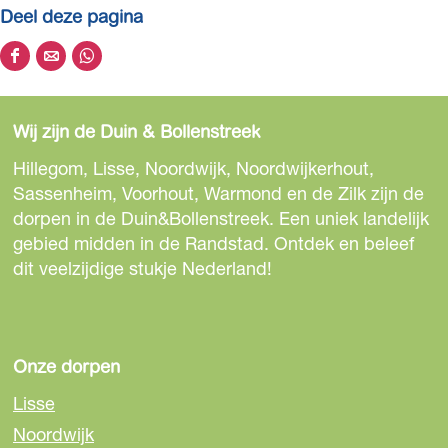
Deel deze pagina
b
e
D
D
D
e
e
e
e
l
e
e
e
d
Wij zijn de Duin & Bollenstreek
l
l
l
i
d
d
d
Hillegom, Lisse, Noordwijk, Noordwijkerhout,
n
e
e
e
Sassenheim, Voorhout, Warmond en de Zilk zijn de
g
z
z
z
dorpen in de Duin&Bollenstreek. Een uniek landelijk
p
e
e
e
gebied midden in de Randstad. Ontdek en beleef
h
p
p
p
dit veelzijdige stukje Nederland!
p
a
a
a
k
g
g
g
u
i
i
i
s
n
n
n
Onze dorpen
b
a
a
a
p
Lisse
o
o
o
i
Noordwijk
p
p
p