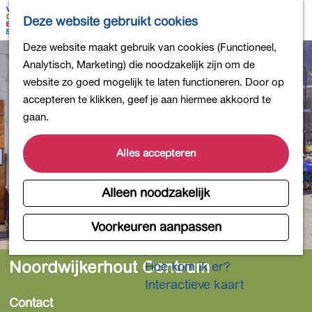
Bollen en Bloemen
K
Z
Deze website gebruikt cookies
Winkelen
a
o
M
G
Deze website maakt gebruik van cookies (Functioneel,
Uit eten
a
e
e
a
Analytisch, Marketing) die noodzakelijk zijn om de
DB4daagse - Inschrijven
r
k
n
n
website zo goed mogelijk te laten functioneren. Door op
Kinderactiviteiten
t
e
u
a
accepteren te klikken, geef je aan hiermee akkoord te
De natuur in
n
a
gaan.
Polders en plassen
r
Landgoederen
d
Alles accepteren
Musea en meer
e
Producten uit de Bollenstreek
h
Alleen noodzakelijk
Gezond en actief
o
m
Voorkeuren aanpassen
Overnachten
e
Plan je bezoek
p
Noordwijkerhout Centrum
Hoe kom ik er?
a
Interactieve kaart
g
Contact
e