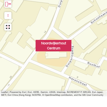
−
p
o
p
u
p
m
e
Noordwijkerhout
t
Centrum
v
e
r
g
r
o
t
Leaflet
|
Powered by Esri | Esri, HERE, Garmin, USGS, Intermap, INCREMENT P, NRCAN, Esri Japan,
e
METI, Esri China (Hong Kong), NOSTRA, © OpenStreetMap contributors, and the GIS User Community
a
f