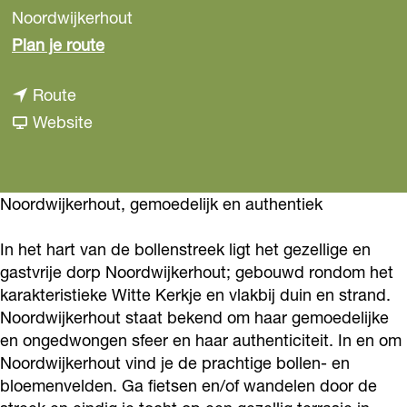
Noordwijkerhout
n
Plan je route
a
n
Route
a
a
v
Website
r
a
a
N
r
n
o
N
N
Noordwijkerhout, gemoedelijk en authentiek
o
o
o
r
In het hart van de bollenstreek ligt het gezellige en
o
o
d
gastvrije dorp Noordwijkerhout; gebouwd rondom het
r
r
w
karakteristieke Witte Kerkje en vlakbij duin en strand.
d
d
i
Noordwijkerhout staat bekend om haar gemoedelijke
w
w
en ongedwongen sfeer en haar authenticiteit. In en om
j
Noordwijkerhout vind je de prachtige bollen- en
i
i
k
bloemenvelden. Ga fietsen en/of wandelen door de
j
j
e